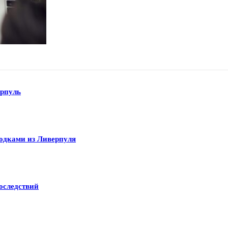
рпуль
одками из Ливерпуля
оследствий