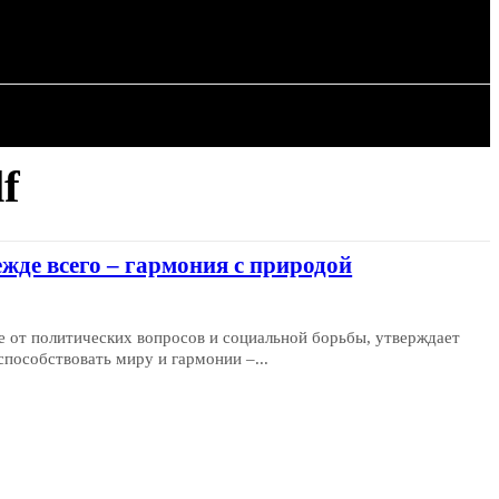
ИЯ
СТАТЬИ
lf
жде всего – гармония с природой
е от политических вопросов и социальной борьбы, утверждает
способствовать миру и гармонии –...