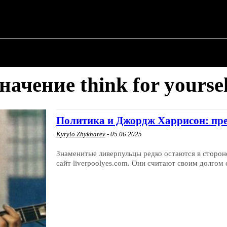
 ✗
О ПОЛИТИКЕ
О МЭРЕ
ВОЕННАЯ ИСТОР
начение think for yourse
Политика и Джордж Харрисон: пре
Kyrylo Zhykharev
-
05.06.2025
Знаменитые ливерпульцы редко остаются в сторон
сайт liverpoolyes.com. Они считают своим долгом 