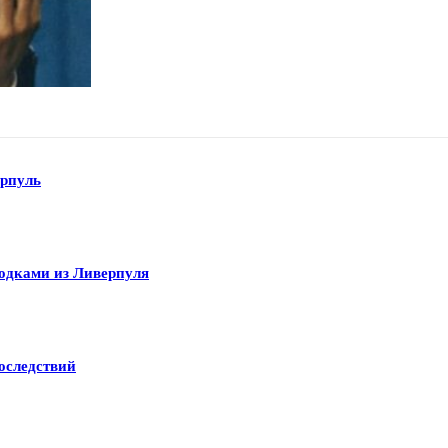
рпуль
одками из Ливерпуля
оследствий