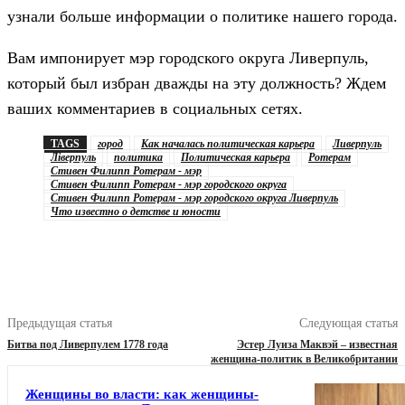
узнали больше информации о политике нашего города.
Вам импонирует мэр городского округа Ливерпуль,
который был избран дважды на эту должность? Ждем
ваших комментариев в социальных сетях.
TAGS
город
Как началась политическая карьера
Ливерпуль
Ліверпуль
политика
Политическая карьера
Ротерам
Стивен Филипп Ротерам - мэр
Стивен Филипп Ротерам - мэр городского округа
Стивен Филипп Ротерам - мэр городского округа Ливерпуль
Что известно о детстве и юности
Предыдущая статья
Следующая статья
Битва под Ливерпулем 1778 года
Эстер Луиза Маквэй – известная
женщина-политик в Великобритании
Женщины во власти: как женщины-