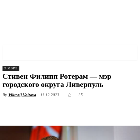
✓ LIVERPOOL ✗
О МЭРЕ
Стивен Филипп Ротерам — мэр
городского округа Ливерпуль
By
Viktorij Voitova
11.12.2023
0
35