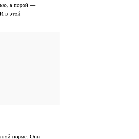
тью, а порой —
И в этой
нной норме. Они