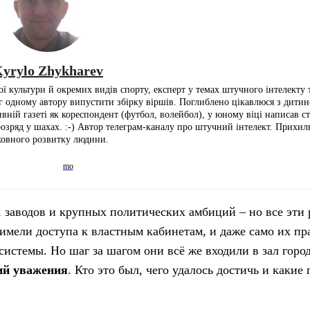
yrylo Zhykharev
ї культури й окремих видів спорту, експерт у темах штучного інтелекту т
іг одному автору випустити збірку віршів. Поглиблено цікавлюся з дитин
ній газеті як кореспондент (футбол, волейбол), у юному віці написав ста
розряд у шахах. :-) Автор телеграм-каналу про штучний інтелект. Прихи
ховного розвитку людини.
 заводов и крупных политических амбиций – но все эти
ели доступа к властным кабинетам, и даже само их пра
истемы. Но шаг за шагом они всё же входили в зал город
ий уважения
. Кто это был, чего удалось достичь и каки