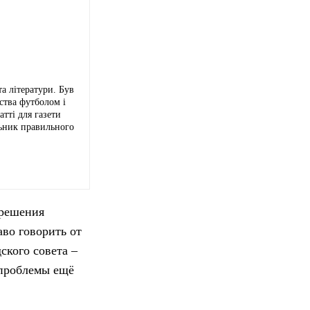
а літератури. Був
ства футболом і
тті для газети
льник правильного
 решения
во говорить от
ского совета –
е проблемы ещё