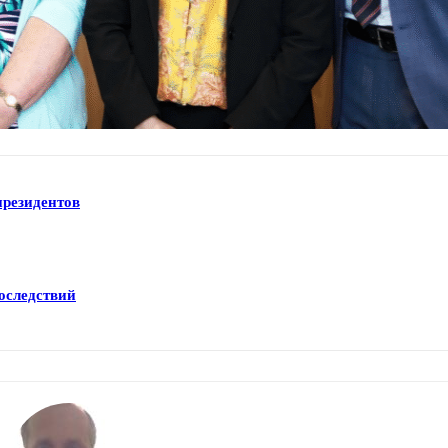
президентов
оследствий