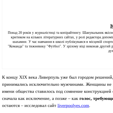
K
Понад 20 років у журналістиці та копірайтингу. Шанувальник якісно
критиком на кількох літературних сайтах, у ролі редактора допом
шахамии. У час навчання в школі публікувався в місцевій спортив
"Команда" та тижневику "Футбол". У зрілому віці виконав другий 
ду
К концу XIX века Ливерпуль уже был городом решений,
принимались исключительно мужчинами. Женщины не им
имени общества ставилось под сомнение конструкцией с
сначала как исключение, а позже – как
голос, требующ
остаются – исследовал сайт
liverpoolyes.com
.