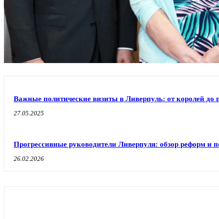
Важные политические визиты в Ливерпуль: от королей до 
27.05.2025
Прогрессивные руководители Ливерпуля: обзор реформ и п
26.02.2026