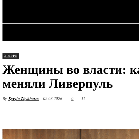
✓ LIVERPOOL
Воскресенье, 9 августа, 2026
ГЛАВНАЯ
О МЭРЕ
Женщины во власти: 
меняли Ливерпуль
By
Kyrylo Zhykharev
02.03.2026
0
11