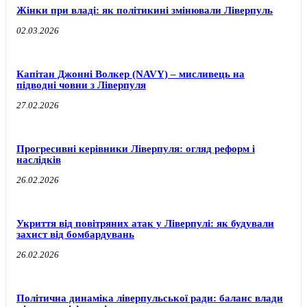
Жінки при владі: як політикині змінювали Ліверпуль
02.03.2026
Капітан Джонні Волкер (NAVY) – мисливець на
підводні човни з Ліверпуля
27.02.2026
Прогресивні керівники Ліверпуля: огляд реформ і
наслідків
26.02.2026
Укриття від повітряних атак у Ліверпулі: як будували
захист від бомбардувань
26.02.2026
Політична динаміка ліверпульської ради: баланс влади