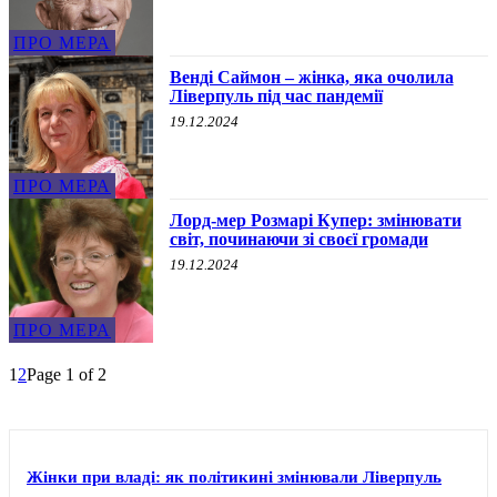
ПРО МЕРА
Венді Саймон – жінка, яка очолила
Ліверпуль під час пандемії
19.12.2024
ПРО МЕРА
Лорд-мер Розмарі Купер: змінювати
світ, починаючи зі своєї громади
19.12.2024
ПРО МЕРА
1
2
Page 1 of 2
Жінки при владі: як політикині змінювали Ліверпуль