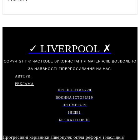
✓ LIVERPOOL ✗
COPYRIGHT © ЧАСТКОВЕ ВИКОРИСТАННЯ МАТЕРІАЛІВ ДОЗВОЛЕНО
ЗА НАЯВНОСТІ ГІПЕРПОСИЛАННЯ НА НАС.
АВТОРИ
РЕКЛАМА
ПРО ПОЛІТИКУ
20
ВОЄННА ІСТОРІЯ
19
ПРО МЕРА
19
ІНШЕ
1
БЕЗ КАТЕГОРІЇ
0
Прогресивні керівники Ліверпуля: огляд реформ і наслідків