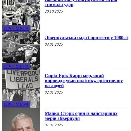
тримала удар
20.10.2025
ПРО МЕРА
Ліверпульська рада і протести у 1980-ті
03.01.2025
ПРО МЕРА
Сиріл Ерік Карр: мер, який
впроваджував політику, орієнтовану
на людей
02.01.2025
ПРО МЕРА
Майкл Сторі: один із найстаріших
мерів Ліверпуля
01.01.2025