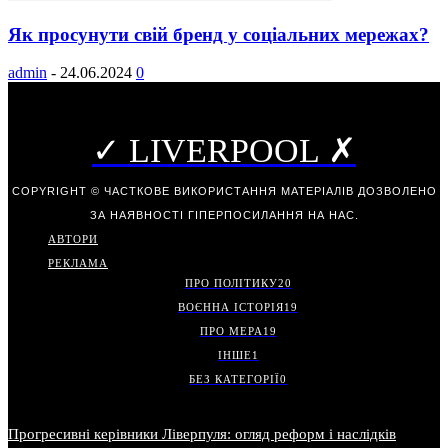
Як просунути свій бренд у соціальних мережах?
admin
-
24.06.2024
0
✓ LIVERPOOL ✗
COPYRIGHT © ЧАСТКОВЕ ВИКОРИСТАННЯ МАТЕРІАЛІВ ДОЗВОЛЕНО
ЗА НАЯВНОСТІ ГІПЕРПОСИЛАННЯ НА НАС.
АВТОРИ
РЕКЛАМА
ПРО ПОЛІТИКУ
20
ВОЄННА ІСТОРІЯ
19
ПРО МЕРА
19
ІНШЕ
1
БЕЗ КАТЕГОРІЇ
0
Прогресивні керівники Ліверпуля: огляд реформ і наслідків