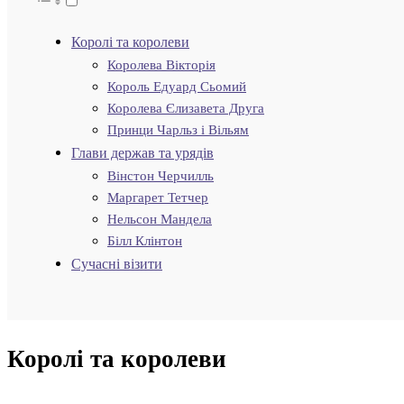
Королі та королеви
Королева Вікторія
Король Едуард Сьомий
Королева Єлизавета Друга
Принци Чарльз і Вільям
Глави держав та урядів
Вінстон Черчилль
Маргарет Тетчер
Нельсон Мандела
Білл Клінтон
Сучасні візити
Королі та королеви