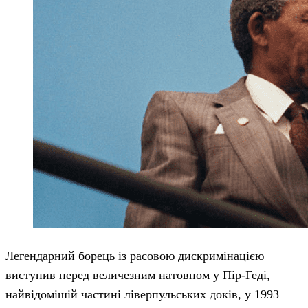
Легендарний борець із расовою дискримінацією
виступив перед величезним натовпом у Пір-Геді,
найвідомішій частині ліверпульських доків, у 1993