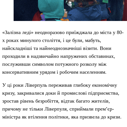
«Залізна леді» неодноразово приїжджала до міста у 80-
х роках минулого століття, і це були, мабуть,
найскладніші та найнеоднозначніші візити. Вони
проходили в надзвичайно напружених обставинах,
послуживши символом потужного розколу між
консервативним урядом і робочим населенням.
У ці роки Ліверпуль переживав глибоку економічну
кризу, закривалися доки й промислові підприємства,
зростав рівень безробіття, відтак багато жителів,
причому не тільки Ліверпуля, сприймали прем’єр-
міністра як втілення політики, яка призвела до кризи.