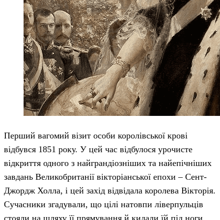
Перший вагомий візит особи королівської крові
відбувся 1851 року. У цей час відбулося урочисте
відкриття одного з найграндіозніших та найепічніших
завдань Великобританії вікторіанської епохи – Сент-
Джордж Холла, і цей захід відвідала королева Вікторія.
Сучасники згадували, що цілі натовпи ліверпульців
стояли на шляху її прямування й кидали їй під ноги