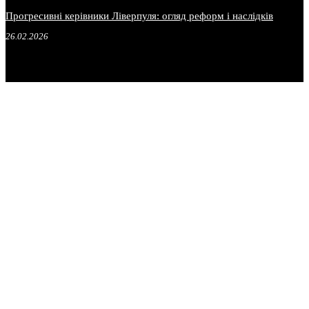
Прогресивні керівники Ліверпуля: огляд реформ і наслідків
26.02.2026
.
.
.