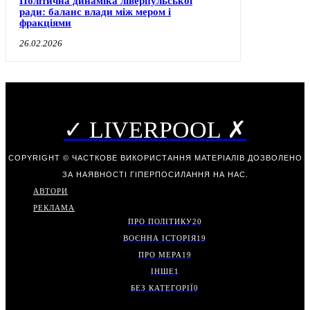
Політична динаміка ліверпульської
ради: баланс влади між мером і
фракціями
26.02.2026
✓ LIVERPOOL ✗
COPYRIGHT © ЧАСТКОВЕ ВИКОРИСТАННЯ МАТЕРІАЛІВ ДОЗВОЛЕНО
ЗА НАЯВНОСТІ ГІПЕРПОСИЛАННЯ НА НАС.
АВТОРИ
РЕКЛАМА
ПРО ПОЛІТИКУ
20
ВОЄННА ІСТОРІЯ
19
ПРО МЕРА
19
ІНШЕ
1
БЕЗ КАТЕГОРІЇ
0