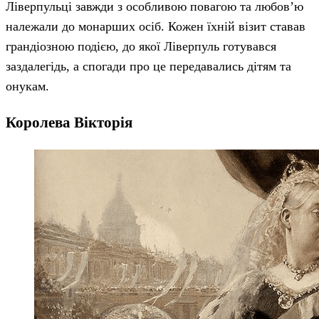
Ліверпульці завжди з особливою повагою та любов’ю
належали до монарших осіб. Кожен їхній візит ставав
грандіозною подією, до якої Ліверпуль готувався
заздалегідь, а спогади про це передавались дітям та
онукам.
Королева Вікторія