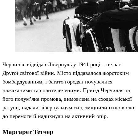
Черчилль відвідав Ліверпуль у 1941 році – це час
Другої світової війни. Місто піддавалося жорстоким
бомбардуванням, і багато городян почувалися
нажаханими та спантеличеними. Приїзд Черчилля та
його полум’яна промова, вимовлена ​​на сходах міської
ратуші, надали ліверпульцям сил, зміцнили їхню волю
до перемоги й надихнули на активний опір.
Маргарет Тетчер