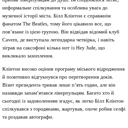
неформальне спілкування та особлива увага до
музичної історії міста. Білл Клінтон є справжнім
фанатом The Beatles, тому його цікавило все, що
пов’язане із цією групою. Він відвідав відомий клуб
Cavern, де виступала легендарна четвірка, і навіть
зіграв на саксофоні кілька нот із Hey Jude, що
викликало захоплення.
Клінтон високо оцінив програму міського відродження
й позитивно відгукнувся про перетворення доків.
Візит президента тривав лише п’ять годин, але він
назавжди запам’ятався ліверпульцям. Багато хто й
сьогодні із задоволенням згадує, як легко Білл Клінтон
спілкувався з городянами, жартував, охоче робив селфі
та роздавав автографи.