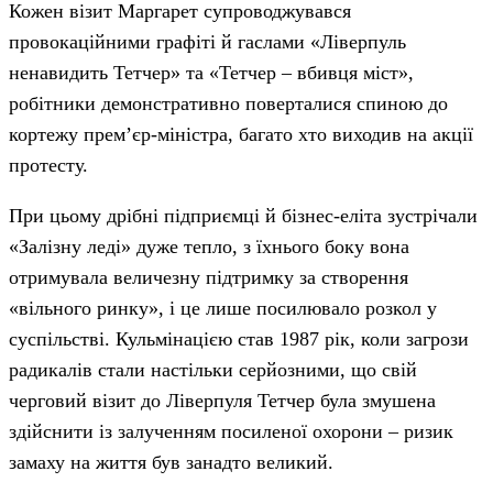
Кожен візит Маргарет супроводжувався
провокаційними графіті й гаслами «Ліверпуль
ненавидить Тетчер» та «Тетчер – вбивця міст»,
робітники демонстративно поверталися спиною до
кортежу прем’єр-міністра, багато хто виходив на акції
протесту.
При цьому дрібні підприємці й бізнес-еліта зустрічали
«Залізну леді» дуже тепло, з їхнього боку вона
отримувала величезну підтримку за створення
«вільного ринку», і це лише посилювало розкол у
суспільстві. Кульмінацією став 1987 рік, коли загрози
радикалів стали настільки серйозними, що свій
черговий візит до Ліверпуля Тетчер була змушена
здійснити із залученням посиленої охорони – ризик
замаху на життя був занадто великий.