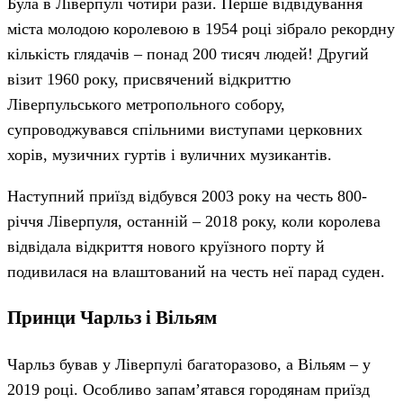
Була в Ліверпулі чотири рази. Перше відвідування
міста молодою королевою в 1954 році зібрало рекордну
кількість глядачів – понад 200 тисяч людей! Другий
візит 1960 року, присвячений відкриттю
Ліверпульського метропольного собору,
супроводжувався спільними виступами церковних
хорів, музичних гуртів і вуличних музикантів.
Наступний приїзд відбувся 2003 року на честь 800-
річчя Ліверпуля, останній – 2018 року, коли королева
відвідала відкриття нового круїзного порту й
подивилася на влаштований на честь неї парад суден.
Принци Чарльз і Вільям
Чарльз бував у Ліверпулі багаторазово, а Вільям – у
2019 році. Особливо запам’ятався городянам приїзд