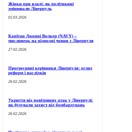
Жінки при владі: як політикині
змінювали Ліверпуль
02.03.2026
Капітан Джонні Волкер (NAVY) –
мисливець на підводні човни з Ліверпуля
27.02.2026
Прогресивні керівники Ліверпуля: огляд
реформ і наслідків
26.02.2026
Укриття від повітряних атак у Ліверпулі:
як будували захист від бомбардувань
26.02.2026