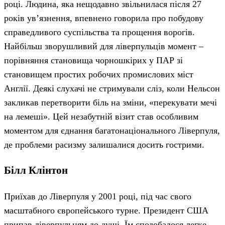
році. Людина, яка нещодавно звільнилася після 27
років ув’язнення, впевнено говорила про побудову
справедливого суспільства та прощення ворогів.
Найбільш зворушливий для ліверпульців момент –
порівняння становища чорношкірих у ПАР зі
становищем простих робочих промислових міст
Англії. Деякі слухачі не стримували сліз, коли Нельсон
закликав перетворити біль на зміни, «перекувати мечі
на лемеші». Цей незабутній візит став особливим
моментом для єднання багатонаціонального Ліверпуля,
де проблеми расизму залишалися досить гострими.
Білл Клінтон
Приїхав до Ліверпуля у 2001 році, під час свого
масштабного європейського турне. Президент США
припав ліверпульцям до душі. Їм сподобалося легке,