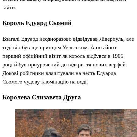
квіти.
Король Едуард Сьомий
Взагалі Едуард неодноразово відвідував Ліверпуль, але
тоді він був ще принцом Уельським. А ось його
перший офіційний візит як король відбувся в 1906
році й був приурочений до відкриття нових верфей.
Докові робітники влаштували на честь Едуарда
Сьомого чудову ілюмінацію на воді.
Королева Єлизавета Друга