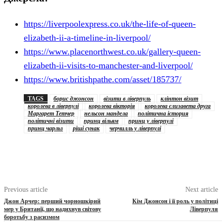
https://liverpoolexpress.co.uk/the-life-of-queen-
elizabeth-ii-a-timeline-in-liverpool/
https://www.placenorthwest.co.uk/gallery-queen-
elizabeth-ii-visits-to-manchester-and-liverpool/
https://www.britishpathe.com/asset/185737/
TAGS
борис джонсон
візити в ліверпуль
клінтон візит
королева в ліверпулі
королева вікторія
королева єлизавета друга
Маргарет Тетчер
нельсон мандела
політична істория
політичні візити
принц вільям
принц у ліверпулі
принц чарльз
ріші сунак
черчилль у ліверпулі
Previous article
Next article
Джон Арчер: перший чорношкірий
Кім Джонсон і її роль у політиці
мер у Британії, що надихнув світову
Ліверпуля
боротьбу з расизмом