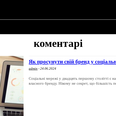
 ✗
ПРО ПОЛІТИКУ
ПРО МЕРА
ВОЄННА ІСТО
коментарі
Як просунути свій бренд у соціал
admin
-
24.06.2024
Соціальні мережі у двадцять першому столітті є
власного бренду. Нікому не секрет, що більшість п