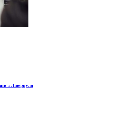
вни з Ліверпуля