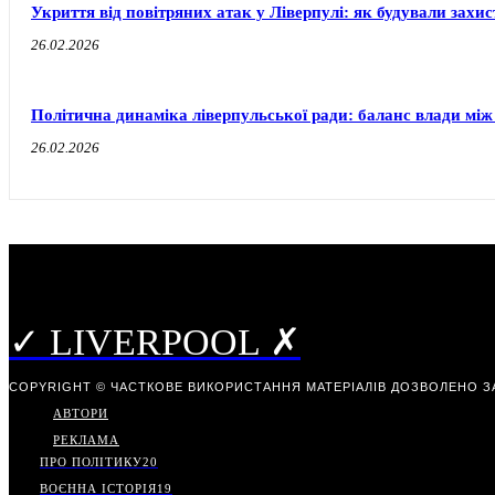
Укриття від повітряних атак у Ліверпулі: як будували захи
26.02.2026
Політична динаміка ліверпульської ради: баланс влади між
26.02.2026
✓ LIVERPOOL ✗
COPYRIGHT © ЧАСТКОВЕ ВИКОРИСТАННЯ МАТЕРІАЛІВ ДОЗВОЛЕНО З
АВТОРИ
РЕКЛАМА
ПРО ПОЛІТИКУ
20
ВОЄННА ІСТОРІЯ
19