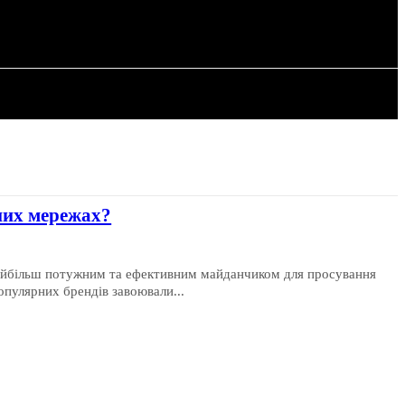
РІЯ
СТАТТІ
ьних мережах?
 найбільш потужним та ефективним майданчиком для просування
опулярних брендів завоювали...