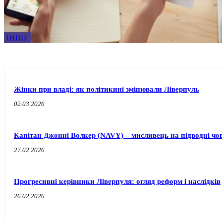
ІНШЕ
Жінки при владі: як політикині змінювали Ліверпуль
02.03.2026
Капітан Джонні Волкер (NAVY) – мисливець на підводні чо
27.02.2026
Прогресивні керівники Ліверпуля: огляд реформ і наслідків
26.02.2026