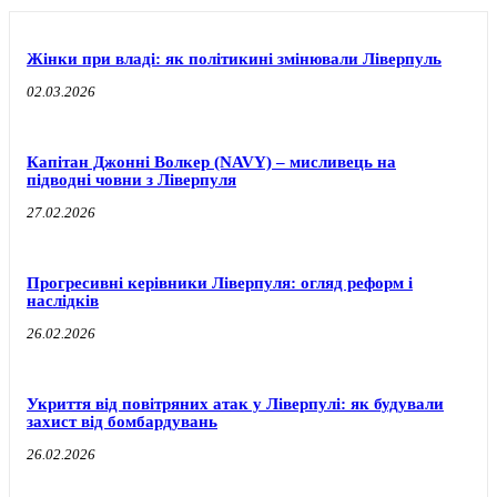
Жінки при владі: як політикині змінювали Ліверпуль
02.03.2026
Капітан Джонні Волкер (NAVY) – мисливець на
підводні човни з Ліверпуля
27.02.2026
Прогресивні керівники Ліверпуля: огляд реформ і
наслідків
26.02.2026
Укриття від повітряних атак у Ліверпулі: як будували
захист від бомбардувань
26.02.2026