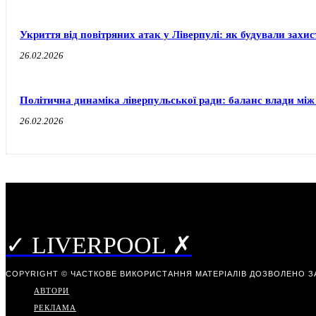
Укриття від повітряних атак у Ліверпулі: як будували захи
26.02.2026
Політична динаміка ліверпульської ради: баланс влади між
26.02.2026
✓ LIVERPOOL ✗
COPYRIGHT © ЧАСТКОВЕ ВИКОРИСТАННЯ МАТЕРІАЛІВ ДОЗВОЛЕНО З
АВТОРИ
РЕКЛАМА