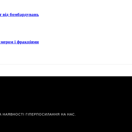
ст від бомбардувань
 мером і фракціями
А НАЯВНОСТІ ГІПЕРПОСИЛАННЯ НА НАС.