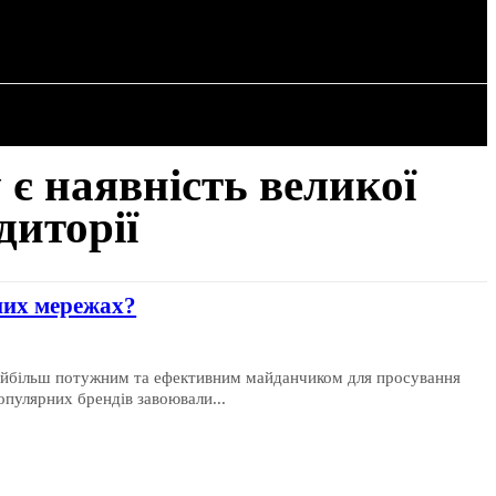
РІЯ
СТАТТІ
 є наявність великої
диторії
ьних мережах?
 найбільш потужним та ефективним майданчиком для просування
опулярних брендів завоювали...