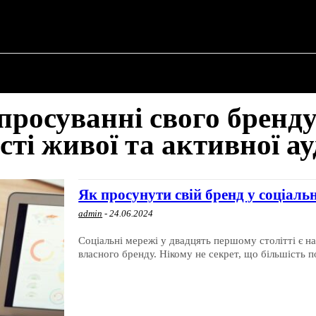
 ✗
ПРО ПОЛІТИКУ
ПРО МЕРА
ВОЄННА ІСТО
просуванні свого бренду
сті живої та активної ау
Як просунути свій бренд у соціал
admin
-
24.06.2024
Соціальні мережі у двадцять першому столітті є
власного бренду. Нікому не секрет, що більшість п