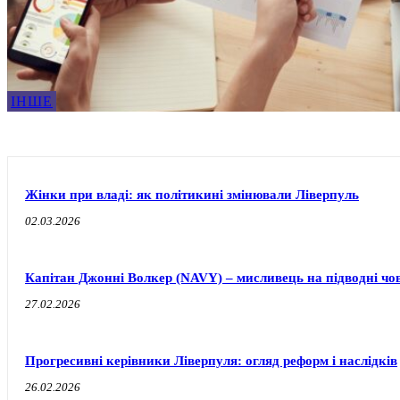
ІНШЕ
Жінки при владі: як політикині змінювали Ліверпуль
02.03.2026
Капітан Джонні Волкер (NAVY) – мисливець на підводні чо
27.02.2026
Прогресивні керівники Ліверпуля: огляд реформ і наслідків
26.02.2026