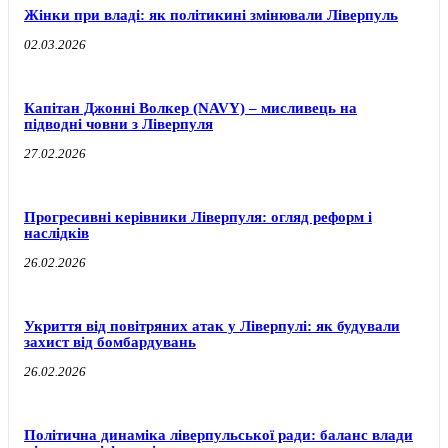
Жінки при владі: як політикині змінювали Ліверпуль
02.03.2026
Капітан Джонні Волкер (NAVY) – мисливець на
підводні човни з Ліверпуля
27.02.2026
Прогресивні керівники Ліверпуля: огляд реформ і
наслідків
26.02.2026
Укриття від повітряних атак у Ліверпулі: як будували
захист від бомбардувань
26.02.2026
Політична динаміка ліверпульської ради: баланс влади