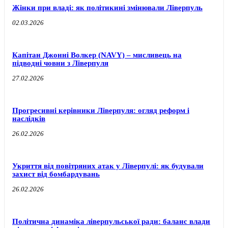
Жінки при владі: як політикині змінювали Ліверпуль
02.03.2026
Капітан Джонні Волкер (NAVY) – мисливець на
підводні човни з Ліверпуля
27.02.2026
Прогресивні керівники Ліверпуля: огляд реформ і
наслідків
26.02.2026
Укриття від повітряних атак у Ліверпулі: як будували
захист від бомбардувань
26.02.2026
Політична динаміка ліверпульської ради: баланс влади