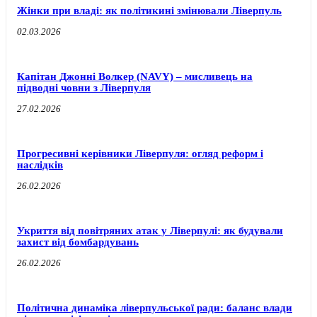
Жінки при владі: як політикині змінювали Ліверпуль
02.03.2026
Капітан Джонні Волкер (NAVY) – мисливець на
підводні човни з Ліверпуля
27.02.2026
Прогресивні керівники Ліверпуля: огляд реформ і
наслідків
26.02.2026
Укриття від повітряних атак у Ліверпулі: як будували
захист від бомбардувань
26.02.2026
Політична динаміка ліверпульської ради: баланс влади