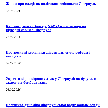
Жінки при владі: як політикині змінювали Ліверпуль
02.03.2026
Капітан Джонні Волкер (NAVY) – мисливець на
підводні човни з Ліверпуля
27.02.2026
Прогресивні керівники Ліверпуля: огляд реформ і
наслідків
26.02.2026
Укриття від повітряних атак у Ліверпулі: як будували
захист від бомбардувань
26.02.2026
Політична динаміка ліверпульської ради: баланс влади