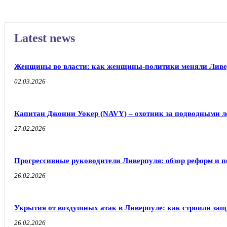
Latest news
Женщины во власти: как женщины-политики меняли Ливе
02.03.2026
Капитан Джонни Уокер (NAVY) – охотник за подводными л
27.02.2026
Прогрессивные руководители Ливерпуля: обзор реформ и п
26.02.2026
Укрытия от воздушных атак в Ливерпуле: как строили защ
26.02.2026