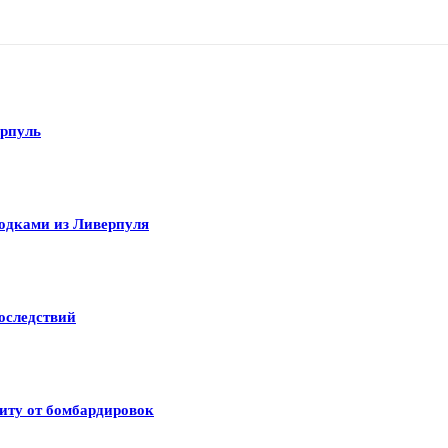
рпуль
одками из Ливерпуля
оследствий
иту от бомбардировок