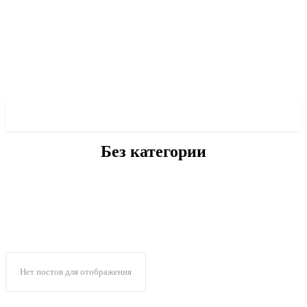
✓ LIVERPOOL ✗
Без категории
БЕЗ КАТЕГОРИИ
ВОЕННАЯ ИСТОРИЯ
ДРУГОЕ
О МЭРЕ
О ПОЛИТИКЕ
Нет постов для отображения