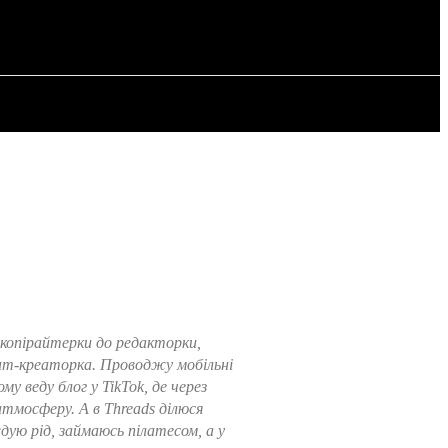
ИЯ
СТАТЬИ
 копірайтерки до редакторки,
ент-креаторка. Проводжу мобільні
 веду блог у TikTok, де через
атмосферу. А в Threads ділюся
дую рід, займаюсь пілатесом, а у