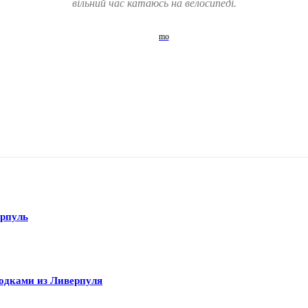
вільний час катаюсь на велосипеді.
рпуль
одками из Ливерпуля