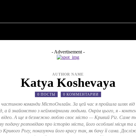
 ✗
О ПОЛИТИКЕ
О МЭРЕ
ВОЕННАЯ ИСТОР
- Advertisement -
AUTHOR NAME
Katya Koshevaya
0 ПОСТЫ
0 КОММЕНТАРИИ
 є частиною команди МістоОнлайн. За цей час я пройшла шлях від
д, а й знайомство з неймовірними людьми. Окрім цього, я - конт
відео. А ще я безмежно люблю своє місто — Кривий Ріг. Саме тому
 подачу розповідаю про історію міста, його особливі місця та 
 Кривого Рогу, показуючи його красу так, як бачу її сама. Досліж