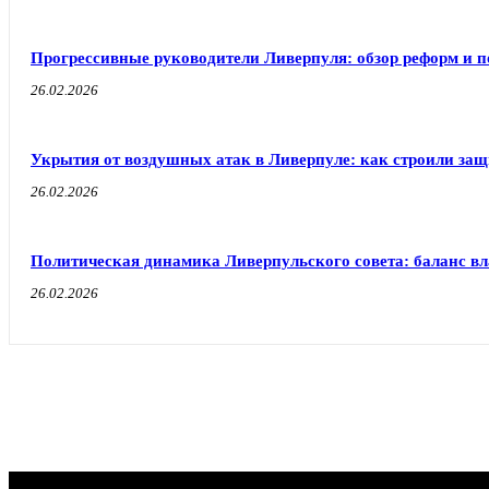
Прогрессивные руководители Ливерпуля: обзор реформ и п
26.02.2026
Укрытия от воздушных атак в Ливерпуле: как строили защ
26.02.2026
Политическая динамика Ливерпульского совета: баланс в
26.02.2026