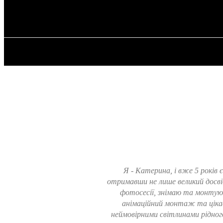
✓ LIVERPOOL
Суббота, 8 августа, 2026
ГЛАВНАЯ
Я - Катерина, і вже 5 років
отримавши не лише великий досві
фотосесії, знімаю та монтую 
анімаційний монтаж та цікаву
неймовірними світлинами рідного