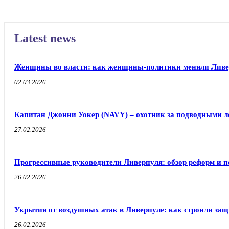
Latest news
Женщины во власти: как женщины-политики меняли Ливе
02.03.2026
Капитан Джонни Уокер (NAVY) – охотник за подводными л
27.02.2026
Прогрессивные руководители Ливерпуля: обзор реформ и п
26.02.2026
Укрытия от воздушных атак в Ливерпуле: как строили защ
26.02.2026