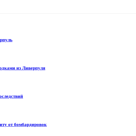
рпуль
одками из Ливерпуля
оследствий
иту от бомбардировок