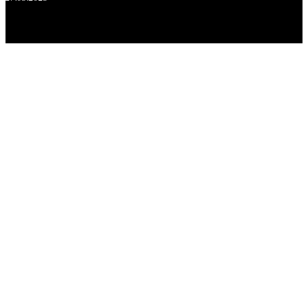
.
.
.