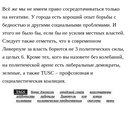
Всё же мы не имеем право сосредотачиваться только
на негативе. У города есть хороший опыт борьбы с
бедностью и другими социальными проблемами. И
этого не было бы, если бы не усилия местных властей.
Следует также отметить, что в современном
Ливерпуле за власть борются не 3 политических силы,
а целых 6. Кроме тех, кого вы назовете без колебаний,
на политической арене есть либеральные демократы,
зеленые, а также TUSC – профсоюзная и
социалистическая коалиция.
TAGS
борис джонсон
городской совет
консерваторы
лейбористы
либералы
Ливерпуль
мэр
мэрия
политика
политические предпочтения
скаузеры
тори