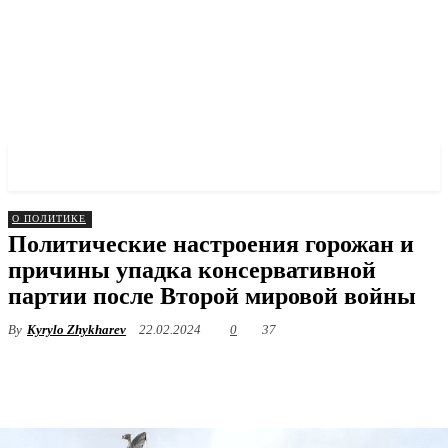
✓ LIVERPOOL ✗
О ПОЛИТИКЕ
Политические настроения горожан и
причины упадка консервативной
партии после Второй мировой войны
By
Kyrylo Zhykharev
22.02.2024
0
37