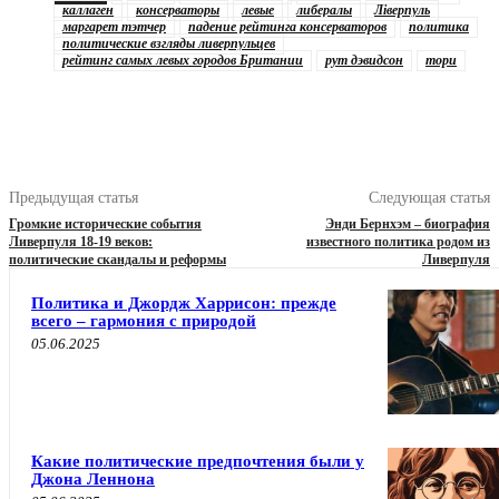
каллаген
консерваторы
левые
либералы
Ліверпуль
маргарет тэтчер
падение рейтинга консерваторов
политика
политические взгляды ливерпульцев
рейтинг самых левых городов Британии
рут дэвидсон
тори
Предыдущая статья
Следующая статья
Громкие исторические события
Энди Бернхэм – биография
Ливерпуля 18-19 веков:
известного политика родом из
политические скандалы и реформы
Ливерпуля
Политика и Джордж Харрисон: прежде
всего – гармония с природой
05.06.2025
Какие политические предпочтения были у
Джона Леннона