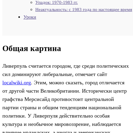
Упадок: 1970-1983 гг.
Неактуальность: с 1983 года по настоящее время
Уроки
Общая картина
Ливерпуль считается городом, где среди политических
сил доминируют либеральные, отмечает сайт
localwiki.org
. Этим, можно сказать, город отличается
от другой части Великобритании. Исторически центр
графства Мерсисайд противостоит центральной
партии страны и общим тенденциям национальной
политики. У Ливерпуля действительно особая
культура и необычное мировоззрение, наблюдается
влияние ирландских, а иногда и американских