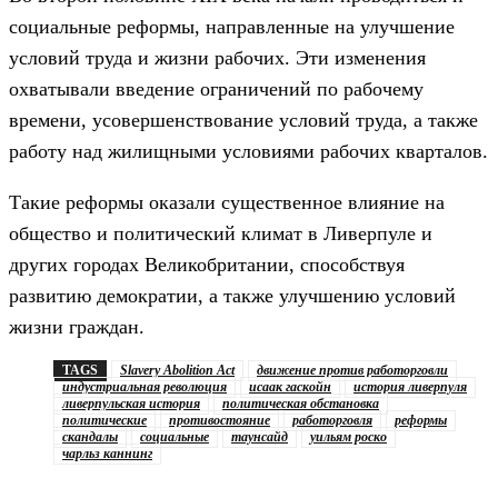
социальные реформы, направленные на улучшение
условий труда и жизни рабочих. Эти изменения
охватывали введение ограничений по рабочему
времени, усовершенствование условий труда, а также
работу над жилищными условиями рабочих кварталов.
Такие реформы оказали существенное влияние на
общество и политический климат в Ливерпуле и
других городах Великобритании, способствуя
развитию демократии, а также улучшению условий
жизни граждан.
TAGS
Slavery Abolition Act
движение против работорговли
индустриальная революция
исаак гаскойн
история ливерпуля
ливерпульская история
политическая обстановка
политические
противостояние
работорговля
реформы
скандалы
социальные
таунсайд
уильям роско
чарльз каннинг