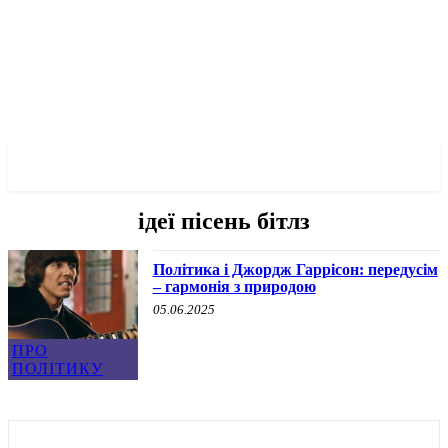
✓ LIVERPOOL ✗
ідеї пісень бітлз
Політика і Джордж Гаррісон: передусім
– гармонія з природою
05.06.2025
ПРО
ПОЛІТИКУ