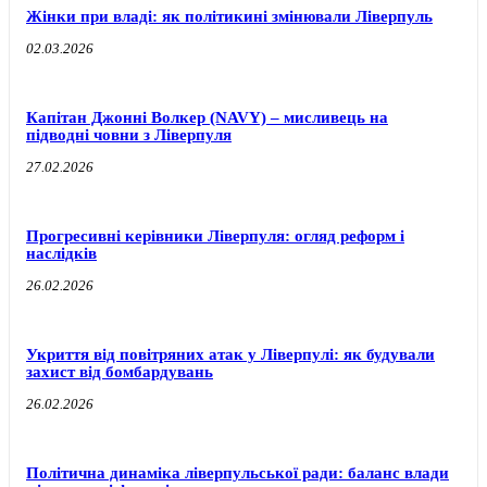
Жінки при владі: як політикині змінювали Ліверпуль
02.03.2026
Капітан Джонні Волкер (NAVY) – мисливець на
підводні човни з Ліверпуля
27.02.2026
Прогресивні керівники Ліверпуля: огляд реформ і
наслідків
26.02.2026
Укриття від повітряних атак у Ліверпулі: як будували
захист від бомбардувань
26.02.2026
Політична динаміка ліверпульської ради: баланс влади