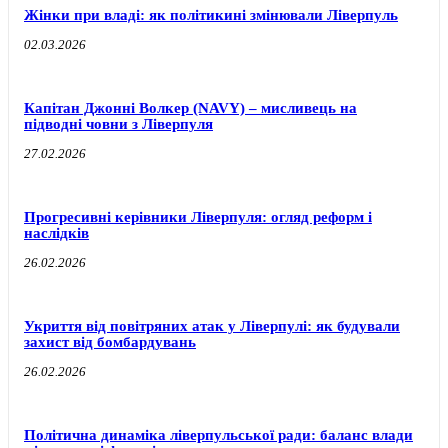
Жінки при владі: як політикині змінювали Ліверпуль
02.03.2026
Капітан Джонні Волкер (NAVY) – мисливець на
підводні човни з Ліверпуля
27.02.2026
Прогресивні керівники Ліверпуля: огляд реформ і
наслідків
26.02.2026
Укриття від повітряних атак у Ліверпулі: як будували
захист від бомбардувань
26.02.2026
Політична динаміка ліверпульської ради: баланс влади