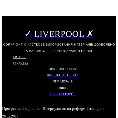
✓ LIVERPOOL ✗
COPYRIGHT © ЧАСТКОВЕ ВИКОРИСТАННЯ МАТЕРІАЛІВ ДОЗВОЛЕНО
ЗА НАЯВНОСТІ ГІПЕРПОСИЛАННЯ НА НАС.
АВТОРИ
РЕКЛАМА
ПРО ПОЛІТИКУ
20
ВОЄННА ІСТОРІЯ
19
ПРО МЕРА
19
ІНШЕ
1
БЕЗ КАТЕГОРІЇ
0
Прогресивні керівники Ліверпуля: огляд реформ і наслідків
26.02.2026