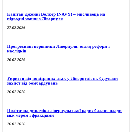
Капітан Джонні Волкер (NAVY) – мисливець на
підводні човни з Ліверпуля
27.02.2026
Прогресивні керівники Ліверпуля: огляд реформ і
наслідків
26.02.2026
Укриття від повітряних атак у Ліверпулі: як будували
захист від бомбардувань
26.02.2026
Політична динаміка ліверпульської ради: баланс влади
між мером і фракціями
26.02.2026