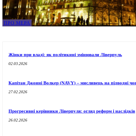
ПРО МЕРА
Жінки при владі: як політикині змінювали Ліверпуль
02.03.2026
Капітан Джонні Волкер (NAVY) – мисливець на підводні чо
27.02.2026
Прогресивні керівники Ліверпуля: огляд реформ і наслідків
26.02.2026