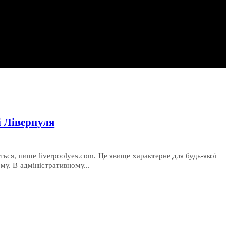
РІЯ
СТАТТІ
і Ліверпуля
ться, пише liverpoolyes.com. Це явище характерне для будь-якої
ому. В адміністративному...