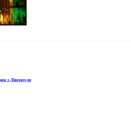
вни з Ліверпуля