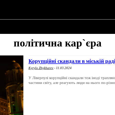
 ✗
ПРО ПОЛІТИКУ
ПРО МЕРА
ВОЄННА ІСТО
політична кар`єра
Корупційні скандали в міській рад
Kyrylo Zhykharev
-
11.03.2024
У Ліверпулі корупційні скандали теж іноді трапляю
частини світу, але реагують люди на нього по-різн