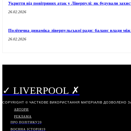
Укриття від повітряних атак у Ліверпулі: як будували захи
26.02.2026
Політична динаміка ліверпульської ради: баланс влади між
26.02.2026
✓ LIVERPOOL ✗
COPYRIGHT © ЧАСТКОВЕ ВИКОРИСТАННЯ МАТЕРІАЛІВ ДОЗВОЛЕНО З
АВТОРИ
РЕКЛАМА
ПРО ПОЛІТИКУ
20
ВОЄННА ІСТОРІЯ
19