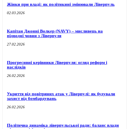
Жінки при владі: як політикині змінювали Ліверпуль
02.03.2026
Капітан Джонні Волкер (NAVY) – мисливець на
підводні човни з Ліверпуля
27.02.2026
Прогресивні керівники Ліверпуля: огляд реформ і
наслідків
26.02.2026
Укриття від повітряних атак у Ліверпулі: як будували
захист від бомбардувань
26.02.2026
Політична динаміка ліверпульської ради: баланс влади