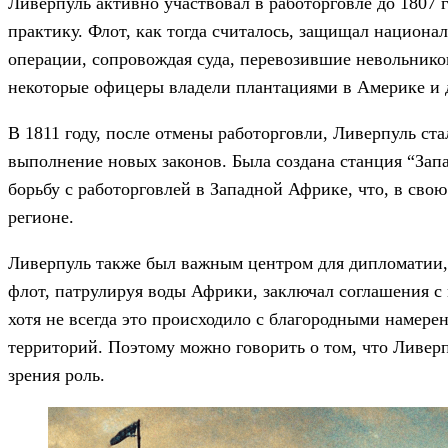
Ливерпуль активно участвовал в работорговле до 1807 
практику. Флот, как тогда считалось, защищал национ
операции, сопровождая суда, перевозившие невольников
некоторые офицеры владели плантациями в Америке и д
В 1811 году, после отмены работорговли, Ливерпуль с
выполнение новых законов. Была создана станция “Зап
борьбу с работорговлей в Западной Африке, что, в сво
регионе.
Ливерпуль также был важным центром для дипломатии,
флот, патрулируя воды Африки, заключал соглашения с
хотя не всегда это происходило с благородными намер
территорий. Поэтому можно говорить о том, что Ливер
зрения роль.