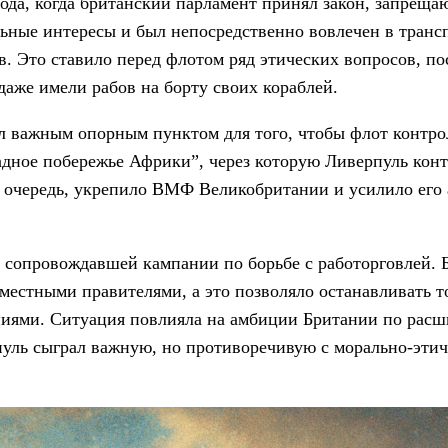
года, когда британский парламент принял закон, запрещ
альные интересы и был непосредственно вовлечен в тран
. Это ставило перед флотом ряд этических вопросов, по
аже имели рабов на борту своих кораблей.
тал важным опорным пунктом для того, чтобы флот контр
адное побережье Африки”, через которую Ливерпуль кон
ю очередь, укрепило ВМФ Великобритании и усилило его 
 сопровождавшей кампании по борьбе с работорговлей. 
 местными правителями, а это позволяло останавливать 
ениями. Ситуация повлияла на амбиции Британии по рас
пуль сыграл важную, но противоречивую с морально-этич