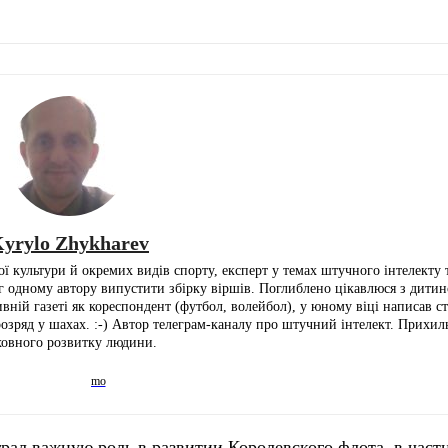
yrylo Zhykharev
ї культури й окремих видів спорту, експерт у темах штучного інтелекту т
іг одному автору випустити збірку віршів. Поглиблено цікавлюся з дитин
ній газеті як кореспондент (футбол, волейбол), у юному віці написав ста
розряд у шахах. :-) Автор телеграм-каналу про штучний інтелект. Прихи
ховного розвитку людини.
рал важную роль в развитии Королевского флота, в част