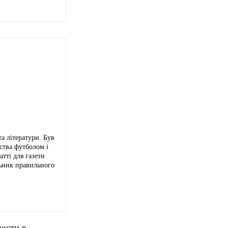
а літератури. Був
ства футболом і
тті для газети
льник правильного
ности в