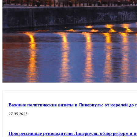
Важные политические визиты в Ливерпуль: от королей до 
27.05.2025
Прогрессивные руководители Ливерпуля: обзор реформ и п