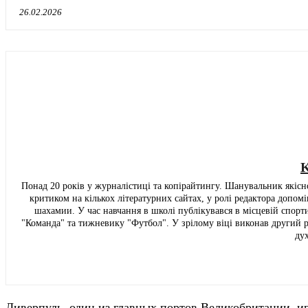
26.02.2026
K
Понад 20 років у журналістиці та копірайтингу. Шанувальник якісно
критиком на кількох літературних сайтах, у ролі редактора допом
шахамии. У час навчання в школі публікувався в місцевій спортив
"Команда" та тижневику "Футбол". У зрілому віці виконав другий 
ду
Ливерпуль, один из главных портов Великобритании, иг