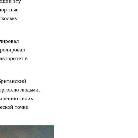
ающий эту
спортные
скольку
олировал
тролировал
авторитет в
Британский
торговлю людьми,
ширению своих
еской точки