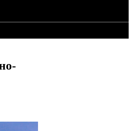
ИЯ
СТАТЬИ
но-