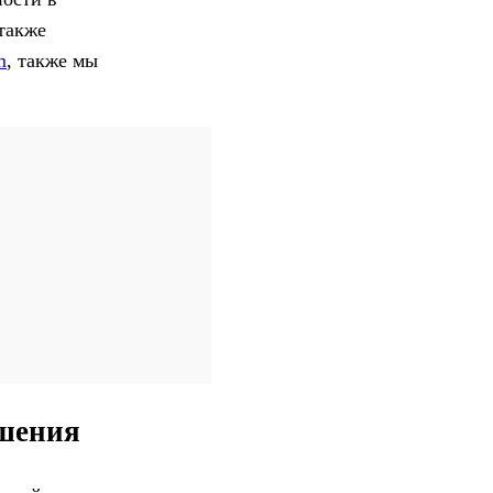
 также
m
, также мы
ошения