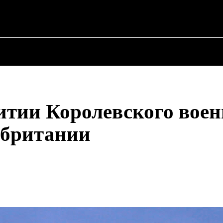
 ✗
О ПОЛИТИКЕ
О МЭРЕ
ВОЕННАЯ ИСТОР
итии Королевского воен
обритании
Поделиться