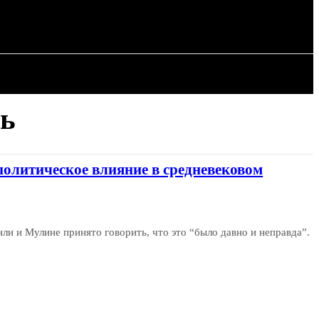
ИЯ
СТАТЬИ
ль
политическое влияние в средневековом
нли и Мулине принято говорить, что это “было давно и неправда”.