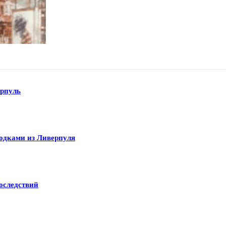
рпуль
одками из Ливерпуля
оследствий