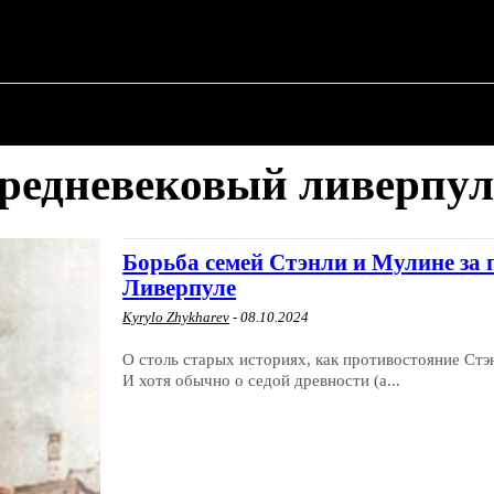
 ✗
О ПОЛИТИКЕ
О МЭРЕ
ВОЕННАЯ ИСТОР
редневековый ливерпу
Борьба семей Стэнли и Мулине за 
Ливерпуле
Kyrylo Zhykharev
-
08.10.2024
О столь старых историях, как противостояние Стэ
И хотя обычно о седой древности (а...