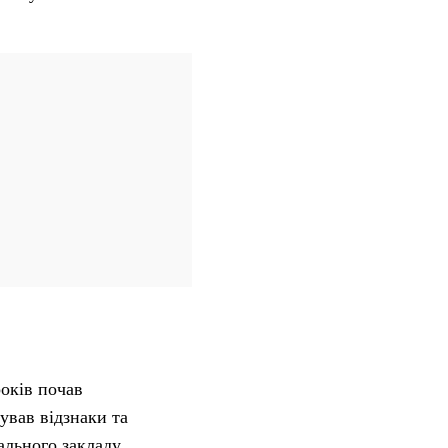
років почав
ував відзнаки та
чального закладу