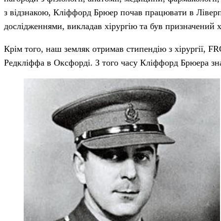
з відзнакою, Кліффорд Брюер почав працювати в Ліверпу
дослідженнями, викладав хірургію та був призначений х
Крім того, наш земляк отримав стипендію з хірургії, FR
Редкліффа в Оксфорді. З того часу Кліффорд Брюера зн