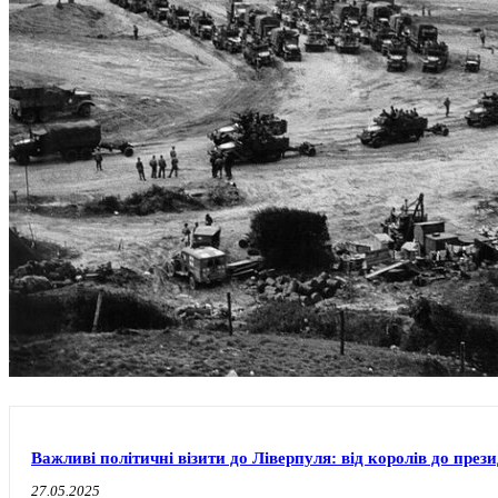
Важливі політичні візити до Ліверпуля: від королів до прези
27.05.2025