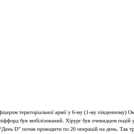
фіцером територіальної армії у 6-му (1-му південному) 
Кліффорд був мобілізований. Хірург був очевидцем подій 
 “День D” почав проводити по 20 операцій на день. Так т