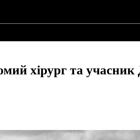
 ✗
ПРО ПОЛІТИКУ
ПРО МЕРА
ВОЄННА ІСТО
мий хірург та учасник 
Share