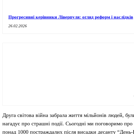
Прогресивні керівники Ліверпуля: огляд реформ і наслідків
26.02.2026
Друга світова війна забрала життя мільйонів людей, були
нагадує про страшні події. Сьогодні ми поговоримо про
понад 1000 постраждалих після висадки десанту “День-D