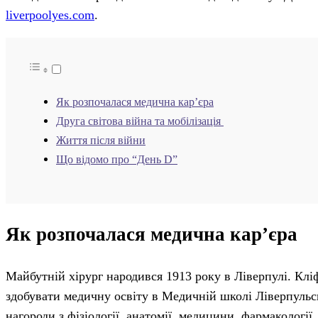
liverpoolyes.com
.
Як розпочалася медична кар’єра
Друга світова війна та мобілізація
Життя після війни
Що відомо про “День D”
Як розпочалася медична кар’єра
Майбутній хірург народився 1913 року в Ліверпулі. Клі
здобувати медичну освіту в Медичній школі Ліверпульсь
нагороди з фізіології, анатомії, медицини, фармакології