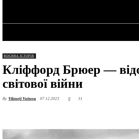
✓ LIVERPOOL
Субота, 8 Серпня, 2026
ГОЛОВНА
ВОЄННА ІСТОРІЯ
Кліффорд Брюер — відо
світової війни
By
Viktorij Voitova
07.12.2023
0
31