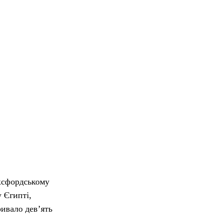
Оксфордському
у Єгипті,
ривало дев’ять