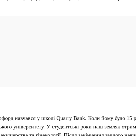
ффорд навчався у школі Quarry Bank. Коли йому було 15 
кого університету. У студентські роки наш земляк отрим
, акушерства та гінекології. Після закінчення вищого нав