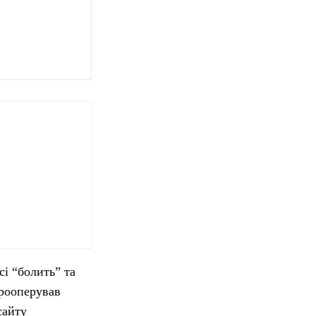
сі “болить” та
прооперував
сайту