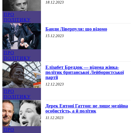
18.12.2023
ПРО
ПОЛІТИКУ
Банди Ліверпуля: що відомо
15.12.2023
ПРО
ПОЛІТИКУ
Елізабет Бреддок — відома жінка-
політик британської Лейбористської
партії
12.12.2023
ПРО
ПОЛІТИКУ
Дерек Ентоні Гаттон: не лише медійна
особистість, а й політик
11.12.2023
ПРО