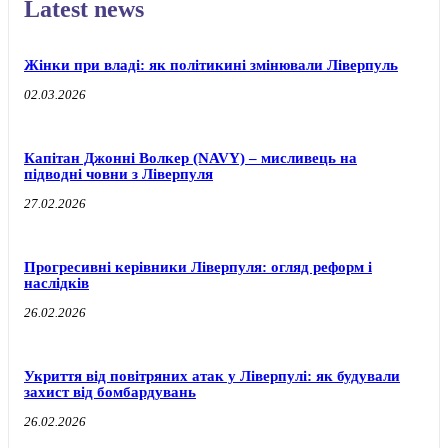
Latest news
Жінки при владі: як політикині змінювали Ліверпуль
02.03.2026
Капітан Джонні Волкер (NAVY) – мисливець на
підводні човни з Ліверпуля
27.02.2026
Прогресивні керівники Ліверпуля: огляд реформ і
наслідків
26.02.2026
Укриття від повітряних атак у Ліверпулі: як будували
захист від бомбардувань
26.02.2026