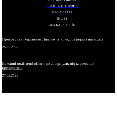
ВОЄННА ІСТОРІЯ
19
ПРО МЕРА
19
ІНШЕ
1
БЕЗ КАТЕГОРІЇ
0
Прогресивні керівники Ліверпуля: огляд реформ і наслідків
26.02.2026
Важливі політичні візити до Ліверпуля: від королів до
президентів
27.05.2025
.
.
.