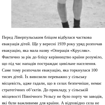
Перед Ліверпульським бліцом відбулася часткова
евакуація дітей. Ще у вересні 1939 року уряд розпочав
евакуацію, яка мала назву «Операція «Крусляк».
Фактично за рік до бліцу керівництво країни розуміло,
що під час нападів постраждає цивільне населення.
Саме тому розпочали евакуацію, яка торкнулася 100
тисяч дітей. Їх вивозили переважно у сільську
місцевість, адже гадали, що в селах безпечніше, немає
стратегічних об’єктів. До прикладу, у сільській
місцевості Північного Уельсу не було порту чи заводів,
які були важливими для країни. А відповідно села не