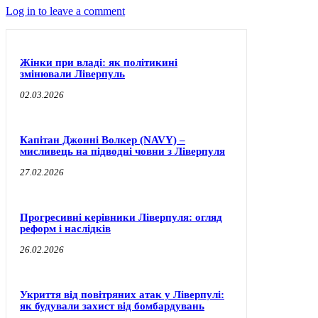
Log in to leave a comment
Жінки при владі: як політикині
змінювали Ліверпуль
02.03.2026
Капітан Джонні Волкер (NAVY) –
мисливець на підводні човни з Ліверпуля
27.02.2026
Прогресивні керівники Ліверпуля: огляд
реформ і наслідків
26.02.2026
Укриття від повітряних атак у Ліверпулі:
як будували захист від бомбардувань