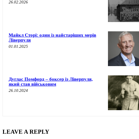
26.02.2026
Майкл Сторі: один із найстаріших мерів
Ліверпуля
01.01.2025
Дуглас Помфорд – боксер із Ліверпуля,
який став військовим
26.10.2024
LEAVE A REPLY