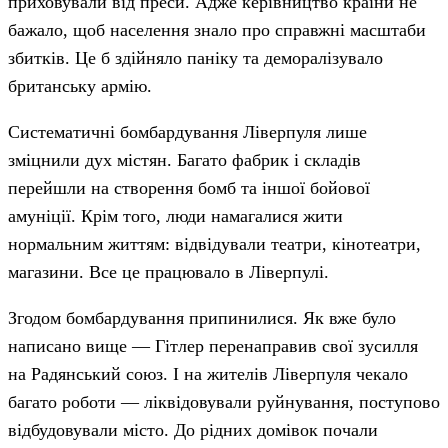
приховували від преси. Адже керівництво країни не
бажало, щоб населення знало про справжні масштаби
збитків. Це б здійняло паніку та деморалізувало
британську армію.
Систематичні бомбардування Ліверпуля лише
зміцнили дух містян. Багато фабрик і складів
перейшли на створення бомб та іншої бойової
амуніції. Крім того, люди намагалися жити
нормальним життям: відвідували театри, кінотеатри,
магазини. Все це працювало в Ліверпулі.
Згодом бомбардування припинилися. Як вже було
написано вище — Гітлер перенаправив свої зусилля
на Радянський союз. І на жителів Ліверпуля чекало
багато роботи — ліквідовували руйнування, поступово
відбудовували місто. До рідних домівок почали