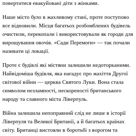
повертатися евакуйовані діти з жінками.
Наше місто було в жахливому стані, проте поступово
все відновили. Місця багатьох розбомблених будівель
очистили, перекопали і використовували як городи для
вирощування овочів. «Сади Перемоги» — так почали
називати ці локації.
Проте є будівлі які містяни залишили недоторканими.
Найвідоміша будівля, яка нагадує про жахіття Другої
світової війни — церква Святого Луки. Вона стала
символом незламності, нескореності британського
народу та славного міста Ліверпуль.
Війна залишила непоправний слід не лише в історії
Ліверпуля та Великої Британії, а й багатьох країнах
світу. Британці вистояли в боротьбі з ворогом та