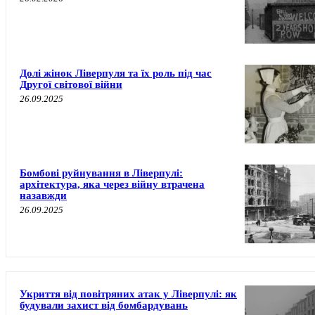
Долі жінок Ліверпуля та їх роль під час
Другої світової війни
26.09.2025
Бомбові руйнування в Ліверпулі:
архітектура, яка через війну втрачена
назавжди
26.09.2025
Укриття від повітряних атак у Ліверпулі: як
будували захист від бомбардувань