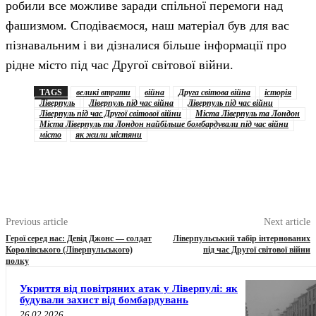
робили все можливе заради спільної перемоги над
фашизмом. Сподіваємося, наш матеріал був для вас
пізнавальним і ви дізналися більше інформації про
рідне місто під час Другої світової війни.
TAGS
великі втрати
війна
Друга світова війна
історія
Ліверпуль
Ліверпуль під час війна
Ліверпуль під час війни
Ліверпуль під час Другої світової війни
Міста Ліверпуль та Лондон
Міста Ліверпуль та Лондон найбільше бомбардували під час війни
місто
як жили містяни
Previous article
Next article
Герої серед нас: Девід Джонс — солдат
Ліверпульський табір інтернованих
Королівського (Ліверпульського)
під час Другої світової війни
полку
Укриття від повітряних атак у Ліверпулі: як
будували захист від бомбардувань
26.02.2026