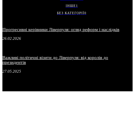
ІНШЕ
1
БЕЗ КАТЕГОРІЇ
0
Прогресивні керівники Ліверпуля: огляд реформ і наслідків
26.02.2026
Важливі політичні візити до Ліверпуля: від королів до
президентів
27.05.2025
.
.
.