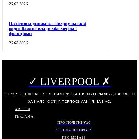
26.02.2026
Політична динаміка ліверпульської
ради: баланс влади між мером і
фракціями
26.02.2026
✓ LIVERPOOL ✗
COPYRIGHT © ЧАСТКОВЕ ВИКОРИСТАННЯ МАТЕРІАЛІВ ДОЗВОЛЕНО
ЗА НАЯВНОСТІ ГІПЕРПОСИЛАННЯ НА НАС.
АВТОРИ
РЕКЛАМА
ПРО ПОЛІТИКУ
20
ВОЄННА ІСТОРІЯ
19
ПРО МЕРА
19