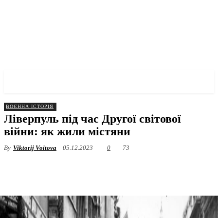
✓ LIVERPOOL ✗
ВОЄННА ІСТОРІЯ
Ліверпуль під час Другої світової
війни: як жили містяни
By
Viktorij Voitova
05.12.2023
0
73