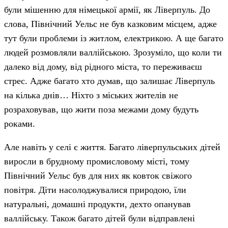
були мішенню для німецької армії, як Ліверпуль. До
слова, Північний Уельс не був казковим місцем, адже
тут були проблеми із житлом, електрикою. А ще багато
людей розмовляли валлійською. Зрозуміло, що коли ти
далеко від дому, від рідного міста, то переживаєш
стрес. Адже багато хто думав, що залишає Ліверпуль
на кілька днів… Ніхто з міських жителів не
розраховував, що жити поза межами дому будуть
роками.
Але навіть у селі є життя. Багато ліверпульських дітей
виросли в брудному промисловому місті, тому
Північний Уельс був для них як ковток свіжого
повітря. Діти насолоджувалися природою, їли
натуральні, домашні продукти, дехто опанував
валлійську. Також багато дітей були відправлені