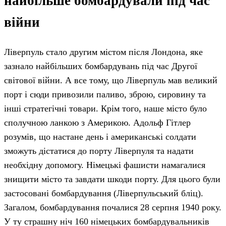
найбільше бомбардували під час
війни
Ліверпуль стало другим містом після Лондона, яке
зазнало найбільших бомбардувань під час Другої
світової війни. А все тому, що Ліверпуль мав великий
порт і сюди привозили паливо, зброю, сировину та
інші стратегічні товари. Крім того, наше місто було
сполучною ланкою з Америкою. Адольф Гітлер
розумів, що настане день і американські солдати
зможуть дістатися до порту Ліверпуля та надати
необхідну допомогу. Німецькі фашисти намагалися
знищити місто та завдати шкоди порту. Для цього були
застосовані бомбардування (Ліверпульський бліц).
Загалом, бомбардування почалися 28 серпня 1940 року.
У ту страшну ніч 160 німецьких бомбардувальників