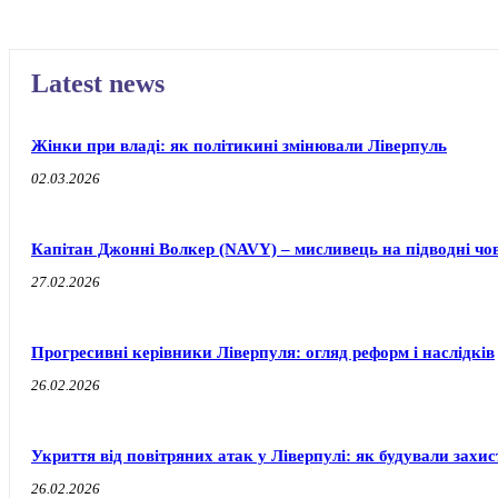
Latest news
Жінки при владі: як політикині змінювали Ліверпуль
02.03.2026
Капітан Джонні Волкер (NAVY) – мисливець на підводні чо
27.02.2026
Прогресивні керівники Ліверпуля: огляд реформ і наслідків
26.02.2026
Укриття від повітряних атак у Ліверпулі: як будували захи
26.02.2026