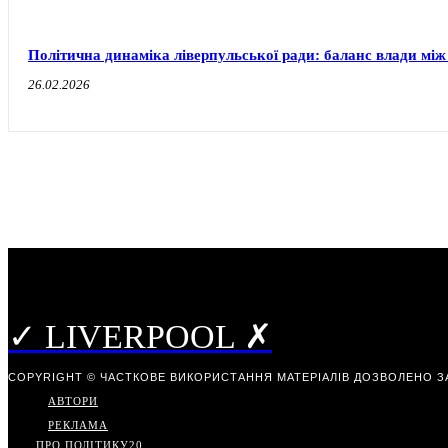
Політична динаміка ліверпульської ради: баланс влади між
26.02.2026
✓ LIVERPOOL ✗
COPYRIGHT © ЧАСТКОВЕ ВИКОРИСТАННЯ МАТЕРІАЛІВ ДОЗВОЛЕНО З
АВТОРИ
РЕКЛАМА
ПРО ПОЛІТИКУ
20