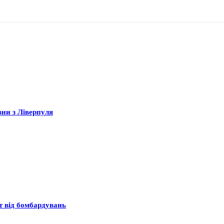
вни з Ліверпуля
ст від бомбардувань