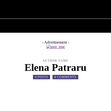
 ✗
ПРО ПОЛІТИКУ
ПРО МЕРА
ВОЄННА ІСТО
- Advertisement -
AUTHOR NAME
Elena Patraru
0 POSTS
0 COMMENTS