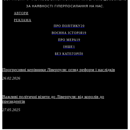
ЗА НАЯВНОСТІ ГІПЕРПОСИЛАННЯ НА НАС.
АВТОРИ
РЕКЛАМА
ПРО ПОЛІТИКУ
20
ВОЄННА ІСТОРІЯ
19
ПРО МЕРА
19
ІНШЕ
1
БЕЗ КАТЕГОРІЇ
0
Прогресивні керівники Ліверпуля: огляд реформ і наслідків
26.02.2026
Важливі політичні візити до Ліверпуля: від королів до
президентів
27.05.2025