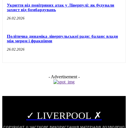
Укриття від повітряних атак у Ліверпулі: як будували
захист від бомбардувань
26.02.2026
Політична динаміка ліверпульської ради: баланс влади
між мером і фракціями
26.02.2026
- Advertisement -
✓ LIVERPOOL ✗
COPYRIGHT © ЧАСТКОВЕ ВИКОРИСТАННЯ МАТЕРІАЛІВ ДОЗВОЛЕНО