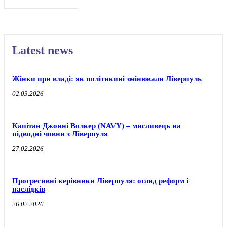
Latest news
Жінки при владі: як політикині змінювали Ліверпуль
02.03.2026
Капітан Джонні Волкер (NAVY) – мисливець на
підводні човни з Ліверпуля
27.02.2026
Прогресивні керівники Ліверпуля: огляд реформ і
наслідків
26.02.2026