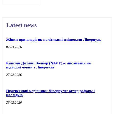
Latest news
Жінки при владі: як політикині змінювали Ліверпуль
02.03.2026
Капітан Джонні Волкер (NAVY) – мисливець на
підводні човни з Ліверпуля
27.02.2026
Прогресивні керівники Ліверпуля: огляд реформ і
наслідків
26.02.2026