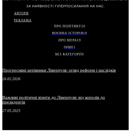
ЗА НАЯВНОСТІ ГІПЕРПОСИЛАННЯ НА НАС.
АВТОРИ
РЕКЛАМА
ПРО ПОЛІТИКУ
20
ВОЄННА ІСТОРІЯ
19
ПРО МЕРА
19
ІНШЕ
1
БЕЗ КАТЕГОРІЇ
0
Прогресивні керівники Ліверпуля: огляд реформ і наслідків
26.02.2026
Важливі політичні візити до Ліверпуля: від королів до
президентів
27.05.2025