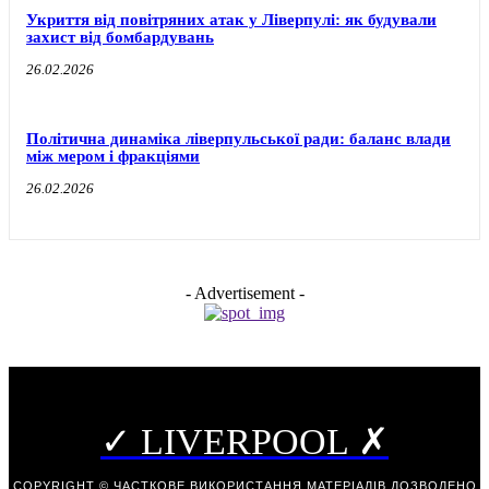
Укриття від повітряних атак у Ліверпулі: як будували
захист від бомбардувань
26.02.2026
Політична динаміка ліверпульської ради: баланс влади
між мером і фракціями
26.02.2026
- Advertisement -
✓ LIVERPOOL ✗
COPYRIGHT © ЧАСТКОВЕ ВИКОРИСТАННЯ МАТЕРІАЛІВ ДОЗВОЛЕНО