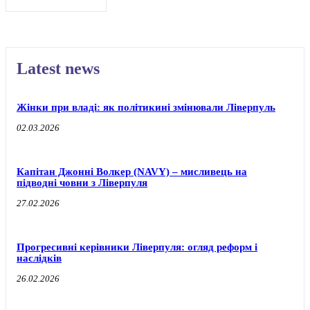
Latest news
Жінки при владі: як політикині змінювали Ліверпуль
02.03.2026
Капітан Джонні Волкер (NAVY) – мисливець на
підводні човни з Ліверпуля
27.02.2026
Прогресивні керівники Ліверпуля: огляд реформ і
наслідків
26.02.2026