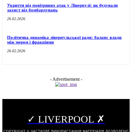
Укриття від повітряних атак у Ліверпулі: як будували
захист від бомбардувань
26.02.2026
Політична динаміка ліверпульської ради: баланс влади
між мером і фракціями
26.02.2026
- Advertisement -
✓ LIVERPOOL ✗
COPYRIGHT © ЧАСТКОВЕ ВИКОРИСТАННЯ МАТЕРІАЛІВ ДОЗВОЛЕНО