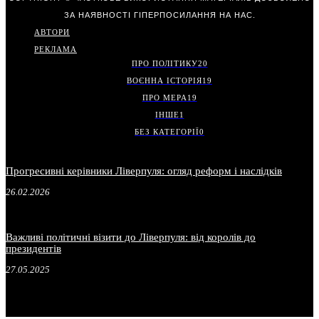
ЗА НАЯВНОСТІ ГІПЕРПОСИЛАННЯ НА НАС.
АВТОРИ
РЕКЛАМА
ПРО ПОЛІТИКУ
20
ВОЄННА ІСТОРІЯ
19
ПРО МЕРА
19
ІНШЕ
1
БЕЗ КАТЕГОРІЇ
0
Прогресивні керівники Ліверпуля: огляд реформ і наслідків
26.02.2026
Важливі політичні візити до Ліверпуля: від королів до
президентів
27.05.2025