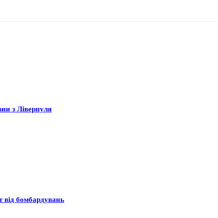
вни з Ліверпуля
ст від бомбардувань