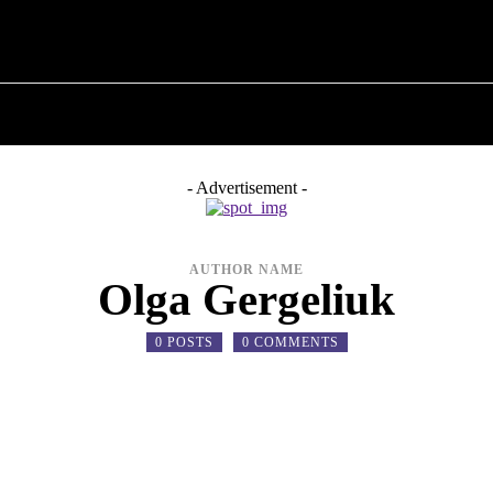
 ✗
ПРО ПОЛІТИКУ
ПРО МЕРА
ВОЄННА ІСТО
- Advertisement -
AUTHOR NAME
Olga Gergeliuk
0 POSTS
0 COMMENTS