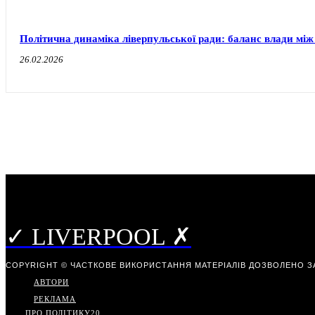
Політична динаміка ліверпульської ради: баланс влади між
26.02.2026
✓ LIVERPOOL ✗
COPYRIGHT © ЧАСТКОВЕ ВИКОРИСТАННЯ МАТЕРІАЛІВ ДОЗВОЛЕНО З
АВТОРИ
РЕКЛАМА
ПРО ПОЛІТИКУ
20