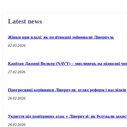
Latest news
Жінки при владі: як політикині змінювали Ліверпуль
02.03.2026
Капітан Джонні Волкер (NAVY) – мисливець на підводні чо
27.02.2026
Прогресивні керівники Ліверпуля: огляд реформ і наслідків
26.02.2026
Укриття від повітряних атак у Ліверпулі: як будували захи
26.02.2026