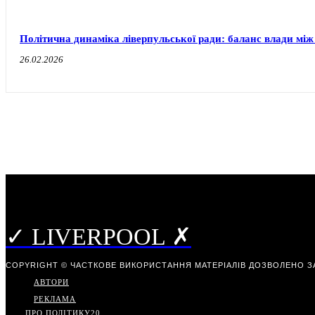
Політична динаміка ліверпульської ради: баланс влади між
26.02.2026
✓ LIVERPOOL ✗
COPYRIGHT © ЧАСТКОВЕ ВИКОРИСТАННЯ МАТЕРІАЛІВ ДОЗВОЛЕНО З
АВТОРИ
РЕКЛАМА
ПРО ПОЛІТИКУ
20