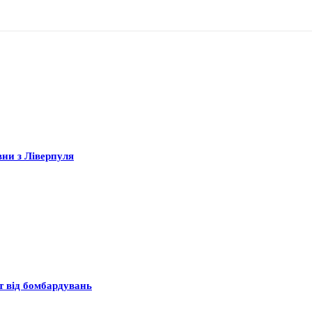
вни з Ліверпуля
ст від бомбардувань