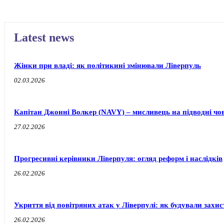
Latest news
Жінки при владі: як політикині змінювали Ліверпуль
02.03.2026
Капітан Джонні Волкер (NAVY) – мисливець на підводні чо
27.02.2026
Прогресивні керівники Ліверпуля: огляд реформ і наслідків
26.02.2026
Укриття від повітряних атак у Ліверпулі: як будували захи
26.02.2026