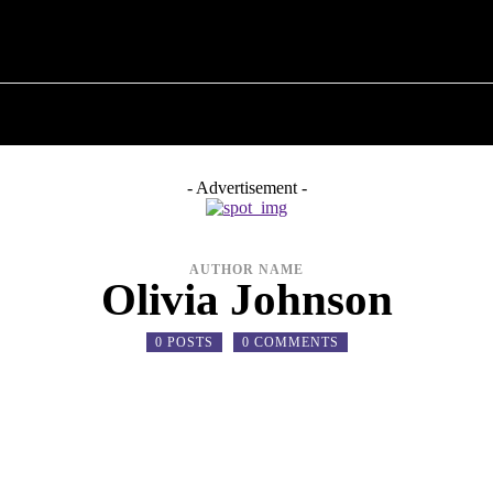
 ✗
ПРО ПОЛІТИКУ
ПРО МЕРА
ВОЄННА ІСТО
- Advertisement -
AUTHOR NAME
Olivia Johnson
0 POSTS
0 COMMENTS