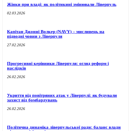
Жінки при владі: як політикині змінювали Ліверпуль
02.03.2026
Капітан Джонні Волкер (NAVY) – мисливець на
підводні човни з Ліверпуля
27.02.2026
Прогресивні керівники Ліверпуля: огляд реформ і
наслідків
26.02.2026
Укриття від повітряних атак у Ліверпулі: як будували
захист від бомбардувань
26.02.2026
Політична динаміка ліверпульської ради: баланс влади