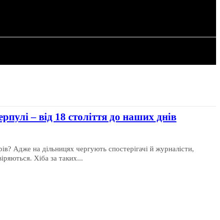
РІЯ
СТАТТІ
рпулі – від 18 століття до наших днів
ів? Адже на дільницях чергують спостерігачі й журналісти,
іряються. Хіба за таких...