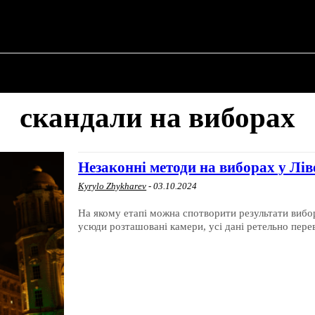
 ✗
ПРО ПОЛІТИКУ
ПРО МЕРА
ВОЄННА ІСТО
скандали на виборах
Незаконні методи на виборах у Ліве
Kyrylo Zhykharev
-
03.10.2024
На якому етапі можна спотворити результати вибор
усюди розташовані камери, усі дані ретельно перев