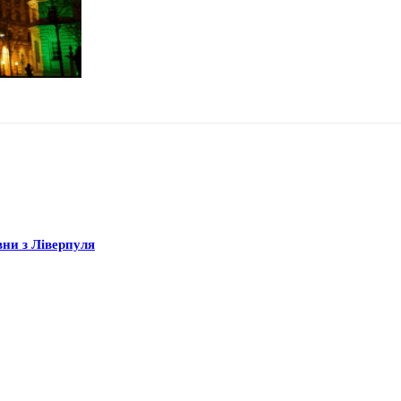
вни з Ліверпуля