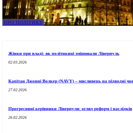
ПРО ПОЛІТИКУ
Жінки при владі: як політикині змінювали Ліверпуль
02.03.2026
Капітан Джонні Волкер (NAVY) – мисливець на підводні чо
27.02.2026
Прогресивні керівники Ліверпуля: огляд реформ і наслідків
26.02.2026