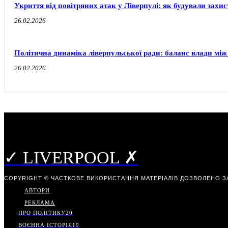
Укриття від повітряних атак у Ліверпулі: як будували захи
26.02.2026
Політична динаміка ліверпульської ради: баланс влади між
26.02.2026
✓ LIVERPOOL ✗
COPYRIGHT © ЧАСТКОВЕ ВИКОРИСТАННЯ МАТЕРІАЛІВ ДОЗВОЛЕНО З
АВТОРИ
РЕКЛАМА
ПРО ПОЛІТИКУ
20
ВОЄННА ІСТОРІЯ
19