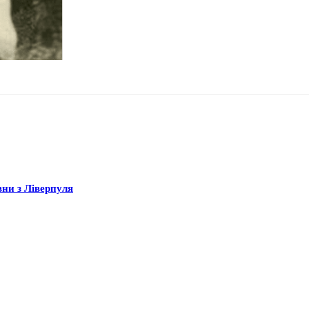
вни з Ліверпуля