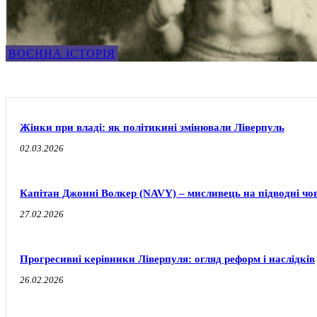
ВОЄННА ІСТОРІЯ
Жінки при владі: як політикині змінювали Ліверпуль
02.03.2026
Капітан Джонні Волкер (NAVY) – мисливець на підводні чо
27.02.2026
Прогресивні керівники Ліверпуля: огляд реформ і наслідків
26.02.2026