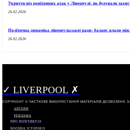
Укриття від повітряних атак у Ліверпулі: як будували захи
26.02.2026
Політична динаміка ліверпульської ради: баланс влади між
26.02.2026
✓ LIVERPOOL ✗
COPYRIGHT © ЧАСТКОВЕ ВИКОРИСТАННЯ МАТЕРІАЛІВ ДОЗВОЛЕНО З
АВТОРИ
РЕКЛАМА
ПРО ПОЛІТИКУ
20
ВОЄННА ІСТОРІЯ
19