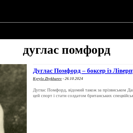
 ✗
ПРО ПОЛІТИКУ
ПРО МЕРА
ВОЄННА ІСТО
дуглас помфорд
Дуглас Помфорд – боксер із Ліверп
Kyrylo Zhykharev
-
26.10.2024
Дуглас Помфорд, відомий також за прізвиськом Даг
цей спорт і стати солдатом британських спецвійсь