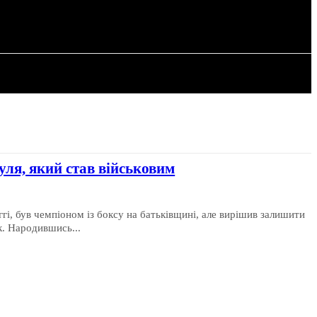
РІЯ
СТАТТІ
уля, який став військовим
гі, був чемпіоном із боксу на батьківщині, але вирішив залишити
к. Народившись...