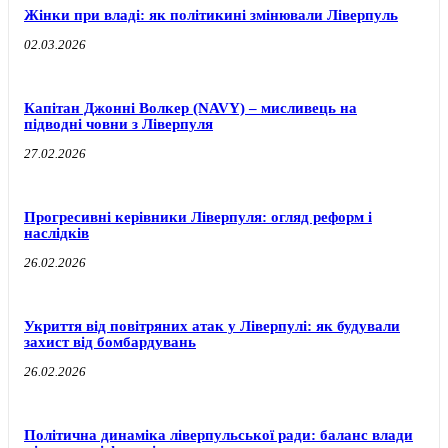
Жінки при владі: як політикині змінювали Ліверпуль
02.03.2026
Капітан Джонні Волкер (NAVY) – мисливець на
підводні човни з Ліверпуля
27.02.2026
Прогресивні керівники Ліверпуля: огляд реформ і
наслідків
26.02.2026
Укриття від повітряних атак у Ліверпулі: як будували
захист від бомбардувань
26.02.2026
Політична динаміка ліверпульської ради: баланс влади