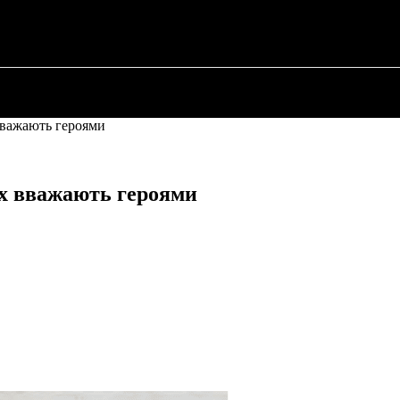
 ✗
ПРО ПОЛІТИКУ
ПРО МЕРА
ВОЄННА ІСТО
 вважають героями
их вважають героями