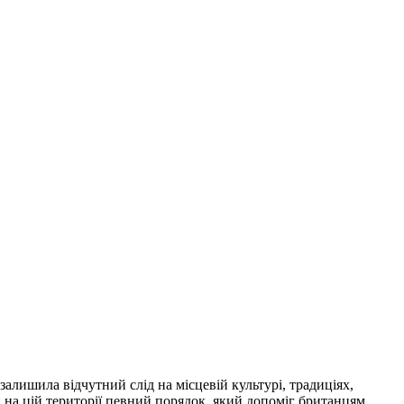
залишила відчутний слід на місцевій культурі, традиціях,
ли на цій території певний порядок, який допоміг британцям