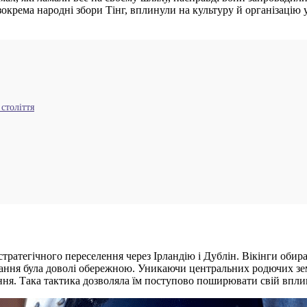
зокрема народні збори Тінг, вплинули на культуру й організацію 
 століття
зі стратегічного переселення через Ірландію і Дублін. Вікінги об
вання була доволі обережною. Уникаючи центральних родючих зем
ння. Така тактика дозволяла їм поступово поширювати свій вплив