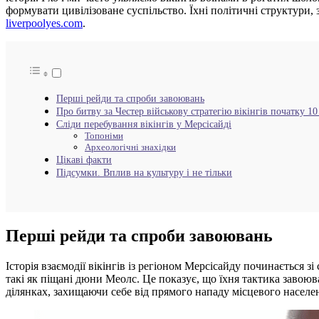
формувати цивілізоване суспільство. Їхні політичні структури, 
liverpoolyes.com
.
Перші рейди та спроби завоювань
Про битву за Честер військову стратегію вікінгів початку 10
Сліди перебування вікінгів у Мерсісайді
Топоніми
Археологічні знахідки
Цікаві факти
Підсумки. Вплив на культуру і не тільки
Перші рейди та спроби завоювань
Історія взаємодії вікінгів із регіоном Мерсісайду починається 
такі як піщані дюни Меолс. Це показує, що їхня тактика завою
ділянках, захищаючи себе від прямого нападу місцевого населе