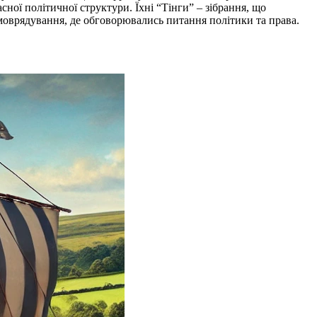
ної політичної структури. Їхні “Тінги” – зібрання, що
амоврядування, де обговорювались питання політики та права.