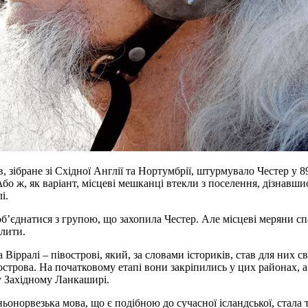
в, зібране зі Східної Англії та Нортумбрії, штурмувало Честер у 
Або ж, як варіант, місцеві мешканці втекли з поселення, дізнавши
лі.
об’єднатися з групою, що захопила Честер. Але місцеві меряни с
елити.
на Вірралі – півострові, який, за словами істориків, став для н
строва. На початковому етапі вони закріпились у цих районах, а
у Західному Ланкаширі.
норвезька мова, що є подібною до сучасної ісландської, стала т