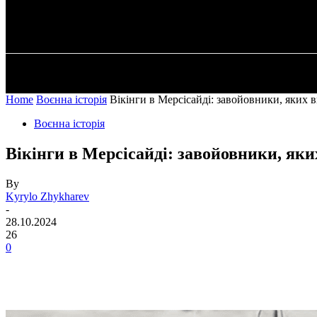
✓ LIVERPOOL
Четвер, 6 Серпня, 2026
ГОЛОВНА
Home
Воєнна історія
Вікінги в Мерсісайді: завойовники, яких
Воєнна історія
Вікінги в Мерсісайді: завойовники, як
By
Kyrylo Zhykharev
-
28.10.2024
26
0