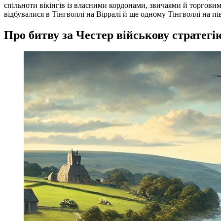
спільноти вікінгів із власними кордонами, звичаями й торговим
відбувалися в Тінгволлі на Вірралі й ще одному Тінгволлі на 
Про битву за Честер військову стратегію