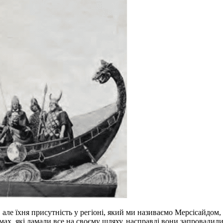
але їхня присутність у регіоні, який ми називаємо Мерсісайдом, 
ломах, які ламали все на своєму шляху, насправді вони запровади