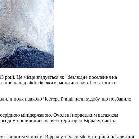
893 році. Це місце згадується як “безлюдне поселення на
сь про напад вікінгів, яким, можливо, кортіло захопити
палили поля навколо Честера й відігнали худобу, що позбавило
их своєрідною мінідержавою. Очолені норвезьким ватажком
 згодом поширилися на всю територію Вірралу, навіть
ут звичним явищем. Віррал у ті часи міг мати риси незалежної