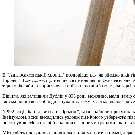
В “Англосаксонській хроніці” розповідається, як військо вікінгі
Вірралі”. Тож схоже, що тоді це місце навряд чи було заселене. 
територію, аби використовувати її як важливий порт для торгів
Вікінги, які залишили Дублін у 893 році, можливо, мали намір 
військо вікінгів засобів до існування, тому їх легко вдалося вис
У 902 році вікінги, вигнані з Ірландії, таки знайшли притулок 
Інгімундом, вони висадились уздовж північного узбережжя піво
перетнувши Мерсі та об’єднавшись з іншими групами вікінгів 
Місцевість поступово наповнилася новими поселеннями, а давньо