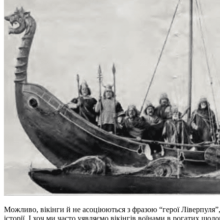
Можливо, вікінги й не асоціюються з фразою “герої Ліверпуля”, 
історії. І хоч ми часто уявляємо вікінгів воїнами в рогатих шо