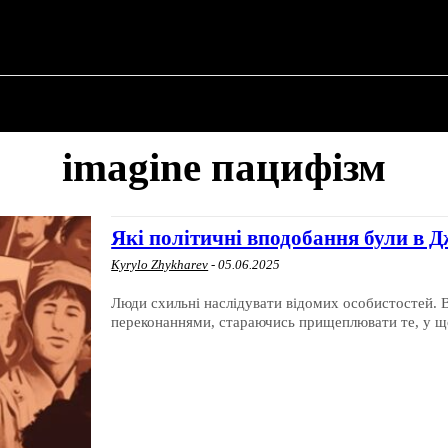
 ✗
ПРО ПОЛІТИКУ
ПРО МЕРА
ВОЄННА ІСТО
imagine пацифізм
Які політичні вподобання були в 
Kyrylo Zhykharev
-
05.06.2025
Люди схильні наслідувати відомих особистостей. В
переконаннями, стараючись прищеплювати те, у що 