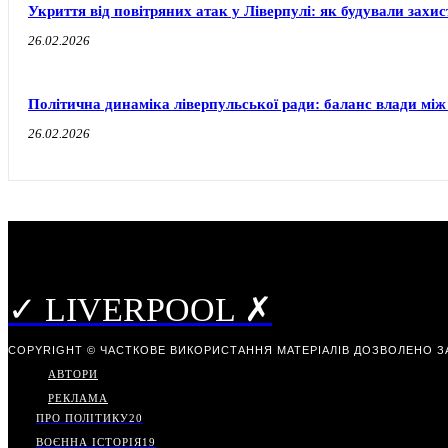
Укриття від повітряних атак у Ліверпулі: як будували захи
26.02.2026
Політична динаміка ліверпульської ради: баланс влади між
26.02.2026
✓ LIVERPOOL ✗
COPYRIGHT © ЧАСТКОВЕ ВИКОРИСТАННЯ МАТЕРІАЛІВ ДОЗВОЛЕНО З
АВТОРИ
РЕКЛАМА
ПРО ПОЛІТИКУ
20
ВОЄННА ІСТОРІЯ
19