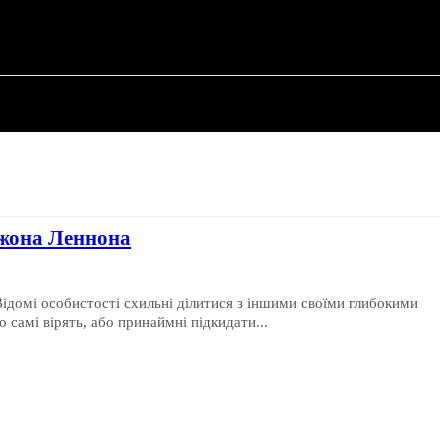
РІЯ
СТАТТІ
Джона Леннона
ідомі особистості схильні ділитися з іншими своїми глибокими
самі вірять, або принаймні підкидати...