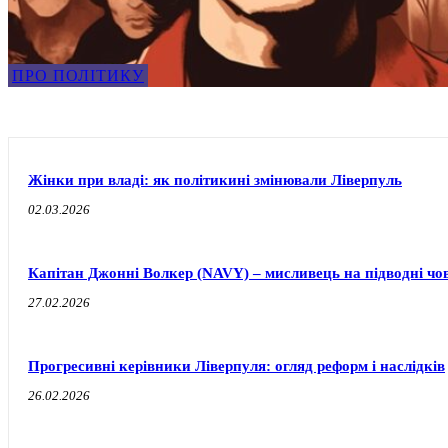
ПРО ПОЛІТИКУ
Жінки при владі: як політикині змінювали Ліверпуль
02.03.2026
Капітан Джонні Волкер (NAVY) – мисливець на підводні чо
27.02.2026
Прогресивні керівники Ліверпуля: огляд реформ і наслідків
26.02.2026