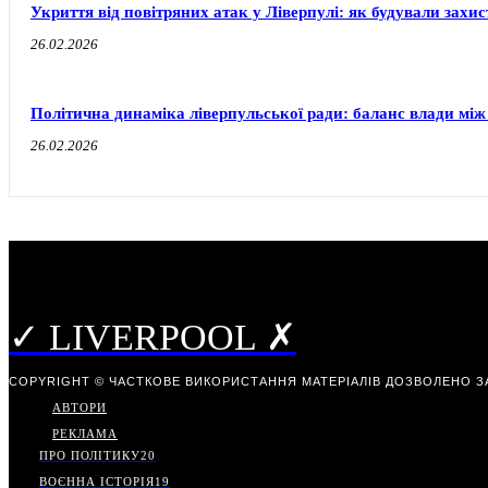
Укриття від повітряних атак у Ліверпулі: як будували захи
26.02.2026
Політична динаміка ліверпульської ради: баланс влади між
26.02.2026
✓ LIVERPOOL ✗
COPYRIGHT © ЧАСТКОВЕ ВИКОРИСТАННЯ МАТЕРІАЛІВ ДОЗВОЛЕНО З
АВТОРИ
РЕКЛАМА
ПРО ПОЛІТИКУ
20
ВОЄННА ІСТОРІЯ
19