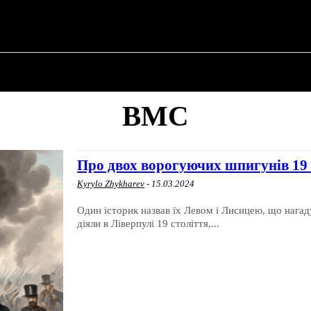
 ✗
ПРО ПОЛІТИКУ
ПРО МЕРА
ВОЄННА ІСТО
ВМС
Про двох ворогуючих шпигунів 19 
Kyrylo Zhykharev
-
15.03.2024
Один історик назвав їх Левом і Лисицею, що нагад
діяли в Ліверпулі 19 століття,...