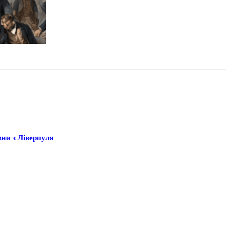
вни з Ліверпуля