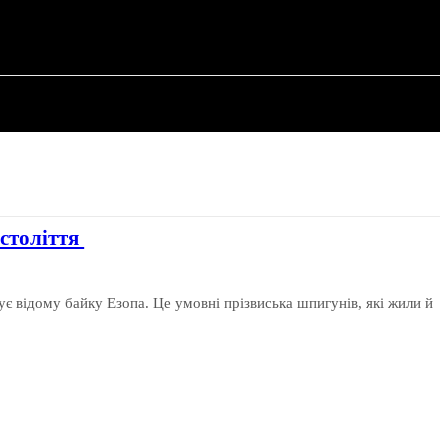
РІЯ
СТАТТІ
століття
ує відому байку Езопа. Це умовні прізвиська шпигунів, які жили й