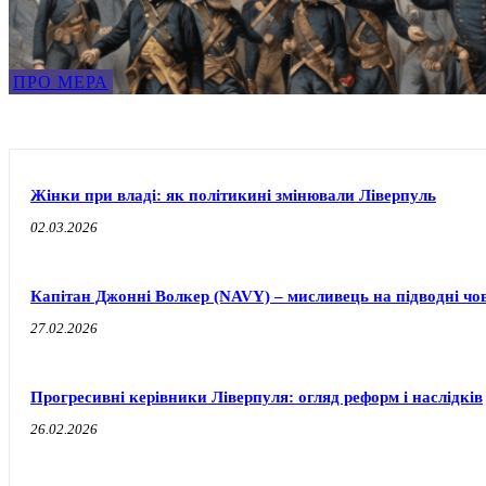
ПРО МЕРА
Жінки при владі: як політикині змінювали Ліверпуль
02.03.2026
Капітан Джонні Волкер (NAVY) – мисливець на підводні чо
27.02.2026
Прогресивні керівники Ліверпуля: огляд реформ і наслідків
26.02.2026