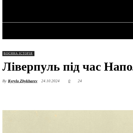
✓ LIVERPOOL
Неділя, 9 Серпня, 2026
ГОЛОВНА
ВОЄННА ІСТОРІЯ
Ліверпуль під час Напо
By
Kyrylo Zhykharev
24.10.2024
0
24