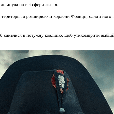
 вплинула на всі сфери життя.
території та розширюючи кордони Франції, одна з його 
об’єдналися в потужну коаліцію, щоб утихомирити амбіції