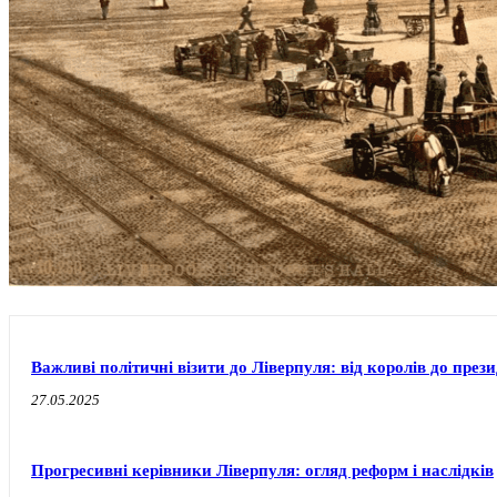
Важливі політичні візити до Ліверпуля: від королів до прези
27.05.2025
Прогресивні керівники Ліверпуля: огляд реформ і наслідків