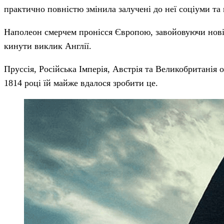
практично повністю змінила залучені до неї соціуми та
Наполеон смерчем пронісся Європою, завойовуючи нові 
кинути виклик Англії.
Пруссія, Російська Імперія, Австрія та Великобританія 
1814 році їй майже вдалося зробити це.