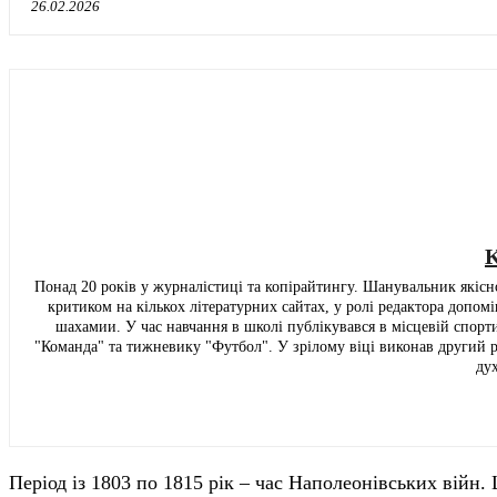
26.02.2026
K
Понад 20 років у журналістиці та копірайтингу. Шанувальник якісно
критиком на кількох літературних сайтах, у ролі редактора допом
шахамии. У час навчання в школі публікувався в місцевій спортив
"Команда" та тижневику "Футбол". У зрілому віці виконав другий 
ду
Період із 1803 по 1815 рік – час Наполеонівських війн. 