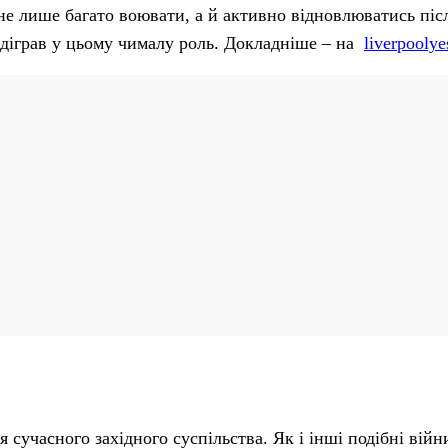
я не лише багато воювати, а й активно відновлюватись післ
відіграв у цьому чималу роль. Докладніше – на
liverpooly
сучасного західного суспільства. Як і інші подібні війн