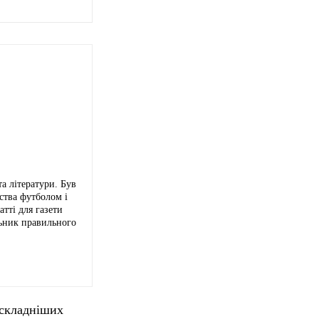
а літератури. Був
ства футболом і
тті для газети
льник правильного
айскладніших