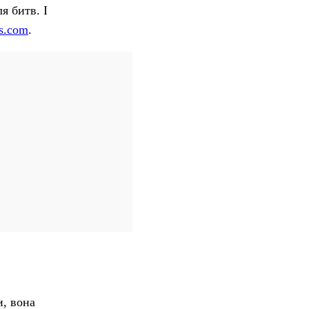
я битв. І
es.com
.
и, вона