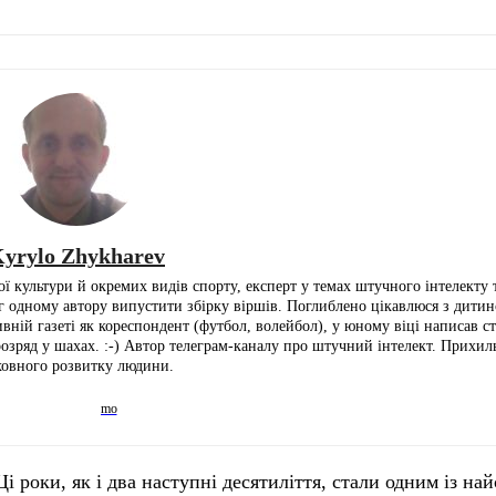
yrylo Zhykharev
ї культури й окремих видів спорту, експерт у темах штучного інтелекту т
іг одному автору випустити збірку віршів. Поглиблено цікавлюся з дитин
ній газеті як кореспондент (футбол, волейбол), у юному віці написав ста
розряд у шахах. :-) Автор телеграм-каналу про штучний інтелект. Прихи
ховного розвитку людини.
Ці роки, як і два наступні десятиліття, стали одним із н