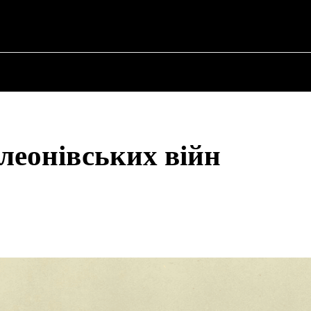
 ✗
ПРО ПОЛІТИКУ
ПРО МЕРА
ВОЄННА ІСТО
леонівських війн
Share