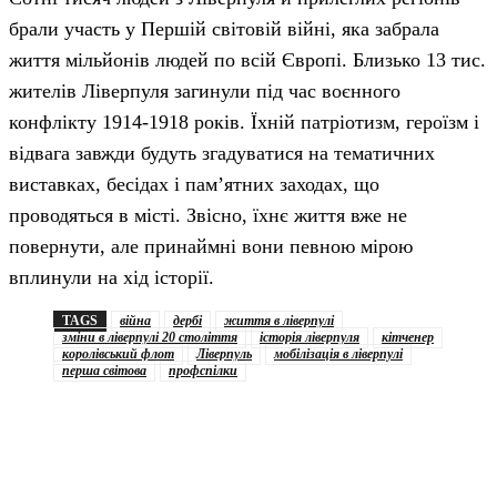
брали участь у Першій світовій війні, яка забрала
життя мільйонів людей по всій Європі. Близько 13 тис.
жителів Ліверпуля загинули під час воєнного
конфлікту 1914-1918 років. Їхній патріотизм, героїзм і
відвага завжди будуть згадуватися на тематичних
виставках, бесідах і пам’ятних заходах, що
проводяться в місті. Звісно, їхнє життя вже не
повернути, але принаймні вони певною мірою
вплинули на хід історії.
TAGS
війна
дербі
життя в ліверпулі
зміни в ліверпулі 20 століття
історія ліверпуля
кітченер
королівський флот
Ліверпуль
мобілізація в ліверпулі
перша світова
профспілки