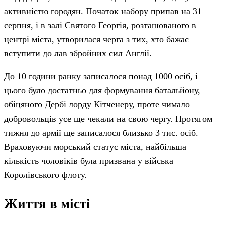
активністю городян. Початок набору припав на 31
серпня, і в залі Святого Георгія, розташованого в
центрі міста, утворилася черга з тих, хто бажає
вступити до лав збройних сил Англії.
До 10 години ранку записалося понад 1000 осіб, і
цього було достатньо для формування батальйону,
обіцяного Дербі лорду Кітченеру, проте чимало
добровольців усе ще чекали на свою чергу. Протягом
тижня до армії ще записалося близько 3 тис. осіб.
Враховуючи морський статус міста, найбільша
кількість чоловіків була призвана у війська
Королівського флоту.
Життя в місті