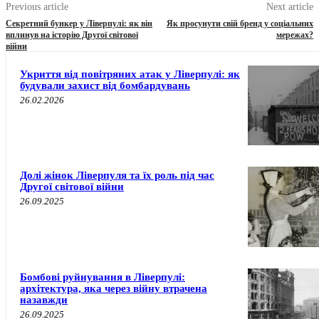
Previous article
Next article
Секретний бункер у Ліверпулі: як він
Як просунути свій бренд у соціальних
вплинув на історію Другої світової
мережах?
війни
Укриття від повітряних атак у Ліверпулі: як
будували захист від бомбардувань
26.02.2026
Долі жінок Ліверпуля та їх роль під час
Другої світової війни
26.09.2025
Бомбові руйнування в Ліверпулі:
архітектура, яка через війну втрачена
назавжди
26.09.2025