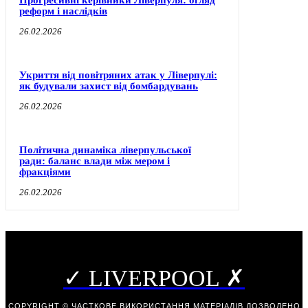
Прогресивні керівники Ліверпуля: огляд
реформ і наслідків
26.02.2026
Укриття від повітряних атак у Ліверпулі:
як будували захист від бомбардувань
26.02.2026
Політична динаміка ліверпульської
ради: баланс влади між мером і
фракціями
26.02.2026
✓ LIVERPOOL ✗
COPYRIGHT © ЧАСТКОВЕ ВИКОРИСТАННЯ МАТЕРІАЛІВ ДОЗВОЛЕНО