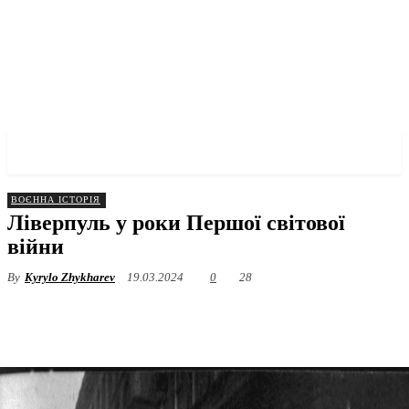
✓ LIVERPOOL ✗
ВОЄННА ІСТОРІЯ
Ліверпуль у роки Першої світової
війни
By
Kyrylo Zhykharev
19.03.2024
0
28