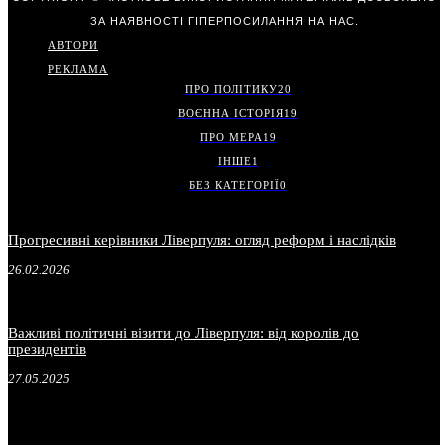
ЗА НАЯВНОСТІ ГІПЕРПОСИЛАННЯ НА НАС.
АВТОРИ
РЕКЛАМА
ПРО ПОЛІТИКУ
20
ВОЄННА ІСТОРІЯ
19
ПРО МЕРА
19
ІНШЕ
1
БЕЗ КАТЕГОРІЇ
0
Прогресивні керівники Ліверпуля: огляд реформ і наслідків
26.02.2026
Важливі політичні візити до Ліверпуля: від королів до
президентів
27.05.2025