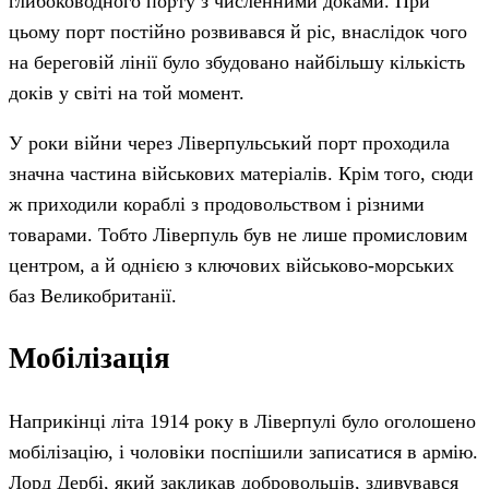
глибоководного порту з численними доками. При
цьому порт постійно розвивався й ріс, внаслідок чого
на береговій лінії було збудовано найбільшу кількість
доків у світі на той момент.
У роки війни через Ліверпульський порт проходила
значна частина військових матеріалів. Крім того, сюди
ж приходили кораблі з продовольством і різними
товарами. Тобто Ліверпуль був не лише промисловим
центром, а й однією з ключових військово-морських
баз Великобританії.
Мобілізація
Наприкінці літа 1914 року в Ліверпулі було оголошено
мобілізацію, і чоловіки поспішили записатися в армію.
Лорд Дербі, який закликав добровольців, здивувався