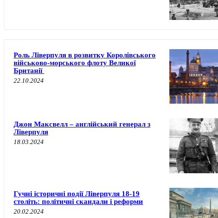
Роль Ліверпуля в розвитку Королівського
військово-морського флоту Великої
Британії
22.10.2024
Джон Максвелл – англійський генерал з
Ліверпуля
18.03.2024
Гучні історичні події Ліверпуля 18-19
століть: політичні скандали і реформи
20.02.2024