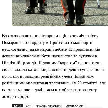
Варто зазначити, що історики оцінюють діяльність
Помаранчевого ордену й Протестантської партії
неоднозначно, адже марші і дебати їх представників
деколи викликали вибухи насильства та сутички в
Північній Ірландії. Головним “ворогом” ця політична
сила вважала католиків, а основні ідейні суперечності
полягали в площині релігійних учень. Бійки між
релігійними опонентами траплялись і у 20 столітті, але
їх стало менше – далі взаємних образ справа тепер
доходить рідко.
TAGS
LPP
вільгельм оранський
Джон Кенсіт