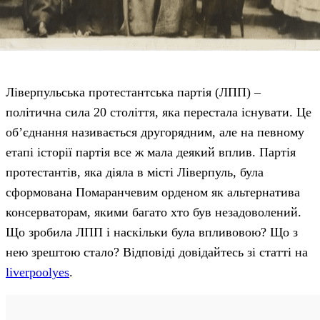
Ліверпульська протестантська партія (ЛПП) –
політична сила 20 століття, яка перестала існувати. Це
об’єднання називається другорядним, але на певному
етапі історії партія все ж мала деякий вплив. Партія
протестантів, яка діяла в місті Ліверпуль, була
сформована Помаранчевим орденом як альтернатива
консерваторам, якими багато хто був незадоволений.
Що зробила ЛПП і наскільки була впливовою? Що з
нею зрештою стало? Відповіді довідайтесь зі статті на
liverpoolyes
.