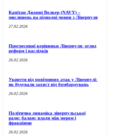
Капітан Джонні Волкер (NAVY) –
мисливець на підводні човни з Ліверпуля
27.02.2026
Прогресивні керівники Ліверпуля: огляд
реформ і наслідків
26.02.2026
Укриття від повітряних атак у Ліверпулі:
як будували захист від бомбардувань
26.02.2026
Політична динаміка ліверпульської
ради: баланс влади між мером і
фракціями
26.02.2026