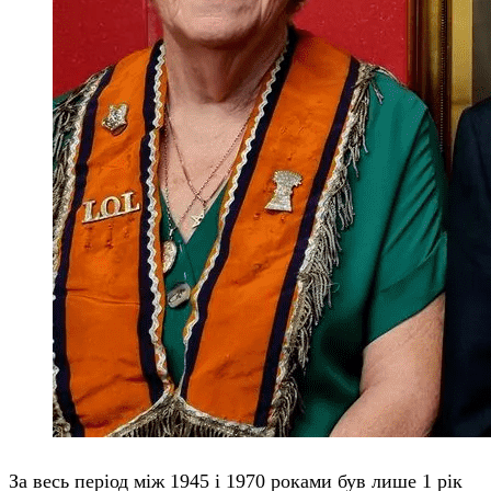
За весь період між 1945 і 1970 роками був лише 1 рік