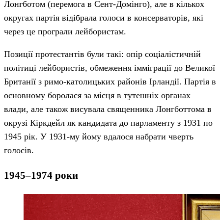
Лонгботом (перемога в Сент-Домінго), але в кількох
округах партія відібрала голоси в консерваторів, які
через це програли лейбористам.
Позиції протестантів були такі: опір соціалістичній
політиці лейбористів, обмеження імміграції до Великої
Британії з римо-католицьких районів Ірландії. Партія в
основному боролася за місця в тутешніх органах
влади, але також висувала священника Лонгботтома в
окрузі Кіркдейл як кандидата до парламенту з 1931 по
1945 рік. У 1931-му йому вдалося набрати чверть
голосів.
1945–1974 роки