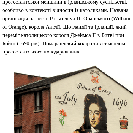
протестантської меншини в ірландському суспільстві,
особливо в контексті відносин із католиками. Названа
організація на честь Вільгельма III Оранського (William
of Orange), короля Англії, Шотландії та Ірландії, який
переміг католицького короля Джеймса II в Битві при
Бойні (1690 рік). Помаранчевий колір став символом
протестантського володарювання.