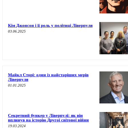
Кім Джонсон і її роль у політиці Ліверпуля
03.06.2025
Майкл Сторі: один із найстаріших мерів
Ліверпуля
01.01.2025
Секретний бункер у Ліверпулі: як він
вплинув на історію Другої світової війни
19.03.2024