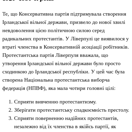
Те, що Консервативна партія підтримувала створення
Ірландської вільної держави, призвело до нової хвилі
невдоволення цією політичною силою серед
радикальних протестантів. У Ліверпулі це виявилося у
втраті членства в Консервативній асоціації робітників.
Протестантська партія Ліверпуля вважала, що
утворення Ірландської вільної держави було просто
сходинкою до Ірландської республіки. У цей час була
створена Національна протестантська виборча
федерація (НПВФ), яка мала чотири головні цілі:
Сприяти вивченню протестантизму.
Зберігати протестантську спадкоємність престолу.
Сприяти поверненню надійних протестантів,
незалежно від їх членства в якійсь партії, як