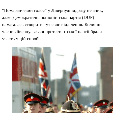
“Помаранчевий голос” у Ліверпулі відразу не зник,
адже Демократична юніоністська партія (DUP)
намагалась створити тут своє відділення. Колишні
члени Ліверпульської протестантської партії брали
участь у цій спробі.