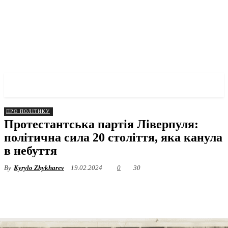
✓ LIVERPOOL ✗
ПРО ПОЛІТИКУ
Протестантська партія Ліверпуля:
політична сила 20 століття, яка канула
в небуття
By
Kyrylo Zhykharev
19.02.2024
0
30