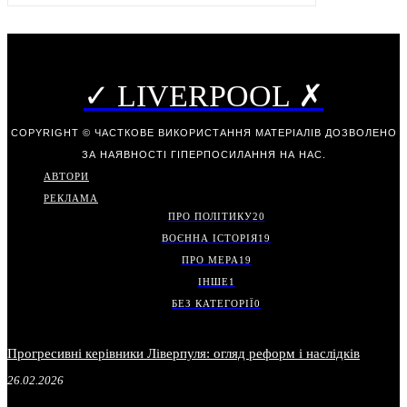
✓ LIVERPOOL ✗
COPYRIGHT © ЧАСТКОВЕ ВИКОРИСТАННЯ МАТЕРІАЛІВ ДОЗВОЛЕНО
ЗА НАЯВНОСТІ ГІПЕРПОСИЛАННЯ НА НАС.
АВТОРИ
РЕКЛАМА
ПРО ПОЛІТИКУ
20
ВОЄННА ІСТОРІЯ
19
ПРО МЕРА
19
ІНШЕ
1
БЕЗ КАТЕГОРІЇ
0
Прогресивні керівники Ліверпуля: огляд реформ і наслідків
26.02.2026