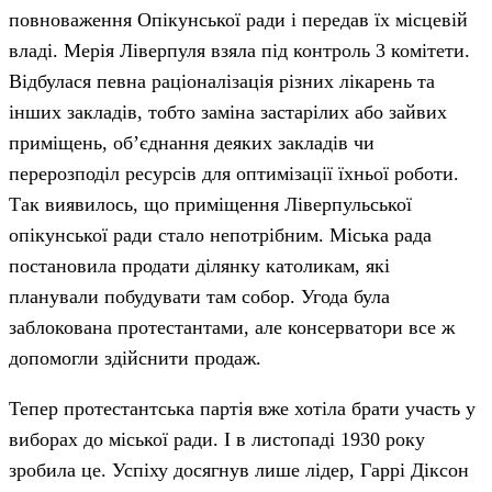
повноваження Опікунської ради і передав їх місцевій
владі. Мерія Ліверпуля взяла під контроль 3 комітети.
Відбулася певна раціоналізація різних лікарень та
інших закладів, тобто заміна застарілих або зайвих
приміщень, об’єднання деяких закладів чи
перерозподіл ресурсів для оптимізації їхньої роботи.
Так виявилось, що приміщення Ліверпульської
опікунської ради стало непотрібним. Міська рада
постановила продати ділянку католикам, які
планували побудувати там собор. Угода була
заблокована протестантами, але консерватори все ж
допомогли здійснити продаж.
Тепер протестантська партія вже хотіла брати участь у
виборах до міської ради. І в листопаді 1930 року
зробила це. Успіху досягнув лише лідер, Гаррі Діксон