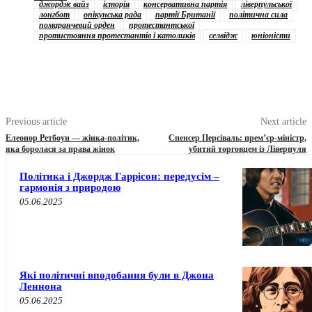
джордж вайз
історія
консервативна партія
ліверпульської
лонгбот
опікунська рада
партії Британії
політична сила
помаранчевий орден
протестантської
протистояння протестантів і католиків
селвідж
юніоністи
Previous article
Next article
Елеонор Ретбоун — жінка-політик,
Спенсер Персіваль: прем’єр-міністр,
яка боролася за права жінок
убитий торговцем із Ліверпуля
Політика і Джордж Гаррісон: передусім –
гармонія з природою
05.06.2025
Які політичні вподобання були в Джона
Леннона
05.06.2025