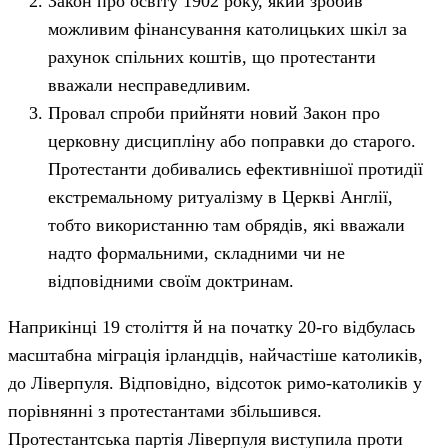
Закон про освіту 1902 року, який зробив
можливим фінансування католицьких шкіл за
рахунок спільних коштів, що протестанти
вважали несправедливим.
Провал спроби прийняти новий Закон про
церковну дисципліну або поправки до старого.
Протестанти добивались ефективнішої протидії
екстремальному ритуалізму в Церкві Англії,
тобто використанню там обрядів, які вважали
надто формальними, складними чи не
відповідними своїм доктринам.
Наприкінці 19 століття й на початку 20-го відбулась
масштабна міграція ірландців, найчастіше католиків,
до Ліверпуля. Відповідно, відсоток римо-католиків у
порівнянні з протестантами збільшився.
Протестантська партія Ліверпуля виступила проти