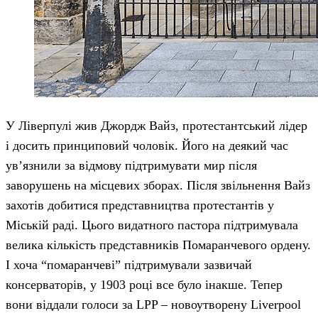
У Ліверпулі жив Джордж Вайз, протестантський лідер
і досить принциповий чоловік. Його на деякий час
ув’язнили за відмову підтримувати мир після
заворушень на місцевих зборах. Після звільнення Вайз
захотів добитися представництва протестантів у
Міській раді. Цього видатного пастора підтримувала
велика кількість представників Помаранчевого ордену.
І хоча “помаранчеві” підтримували зазвичай
консерваторів, у 1903 році все було інакше. Тепер
вони віддали голоси за LPP – новоутворену Liverpool