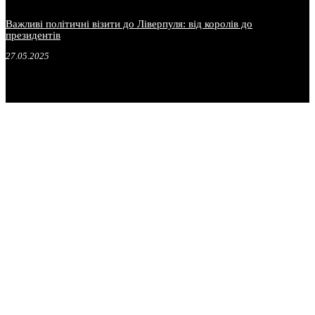
Важливі політичні візити до Ліверпуля: від королів до
президентів
27.05.2025
.
.
.