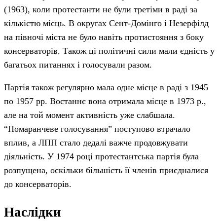
(1963), коли протестанти не були третіми в раді за
кількістю місць. В округах Сент-Домінго і Незерфілд
на півночі міста не було навіть протистояння з боку
консерваторів. Також ці політичні сили мали єдність у
багатьох питаннях і голосували разом.
Партія також регулярно мала одне місце в раді з 1945
по 1957 рр. Востаннє вона отримала місце в 1973 р.,
але на той момент активність уже слабшала.
“Помаранчеве голосування” поступово втрачало
вплив, а ЛПП стало дедалі важче продовжувати
діяльність. У 1974 році протестантська партія була
розпущена, оскільки більшість її членів приєдналися
до консерваторів.
Наслідки