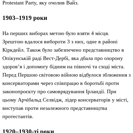
Protestant Party, яку очолив Вайз.
1903–1919 роки
На перших виборах метою було взяти 4 місця.
Зрештою вдалося вибороти 3 з них, одне в районі
Кіркдейл. Також було забезпечено представництво в
Опікунській раді Вест-Дербі, яка дбала про охорону
здоров’я і допомогу бідним на півночі та сході міста.
Перед Першою світовою війною відбулося зближення з
консерваторами через співпрацю в боротьбі проти
законопроєкту про самоврядування Ірландії. При
цьому Арчібальд Селвідж, лідер консерваторів у місті,
виступав проти незалежного представництва
протестантів.
1920–1930-ті роки